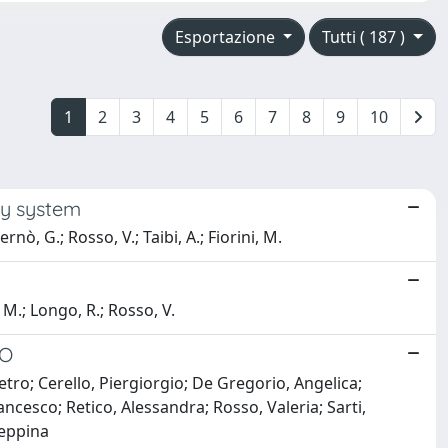
Esportazione
Tutti ( 187 )
1
2
3
4
5
6
7
8
9
10
ay system
ernò, G.; Rosso, V.; Taibi, A.; Fiorini, M.
i, M.; Longo, R.; Rosso, V.
AO
etro; Cerello, Piergiorgio; De Gregorio, Angelica;
ancesco; Retico, Alessandra; Rosso, Valeria; Sarti,
seppina