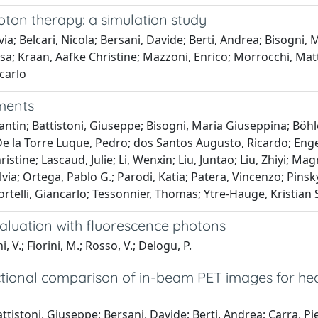
oton therapy: a simulation study
via; Belcari, Nicola; Bersani, Davide; Berti, Andrea; Bisogni, 
Elisa; Kraan, Aafke Christine; Mazzoni, Enrico; Morrocchi, Ma
ncarlo
ments
tantin; Battistoni, Giuseppe; Bisogni, Maria Giuseppina; Böhl
e la Torre Luque, Pedro; dos Santos Augusto, Ricardo; Engel,
istine; Lascaud, Julie; Li, Wenxin; Liu, Juntao; Liu, Zhiyi; M
lvia; Ortega, Pablo G.; Parodi, Katia; Patera, Vincenzo; Pins
portelli, Giancarlo; Tessonnier, Thomas; Ytre-Hauge, Kristian 
valuation with fluorescence photons
, V.; Fiorini, M.; Rosso, V.; Delogu, P.
actional comparison of in-beam PET images for h
tistoni, Giuseppe; Bersani, Davide; Berti, Andrea; Carra, Pie