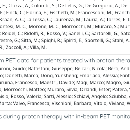
i, E.; Clozza, A.; Colombi, S.; De Lellis, G.; De Gregorio, A.; D
; Finck, C.; Fiorina, E.; Fischetti, M.; Francesconi, M.; Franchin
; Kraan, A. C.; La Tessa, C.; Laurenza, M.; Lauria, A.; Torres, E.
Montesi, M. C.; Morone, M. C.; Morrocchi, M.; Muraro, S.; Murta
; Reidel, C.; Ridolfi, R.; Rosso, V.; Sanelli, C.; Sartorelli, G.; Sat
lvestre, G.; Sitta, M.; Spighi, R.; Spiriti, E.; Sportelli, G.; Stahl
.; Zoccoli, A.; Villa, M.
eam PET data for patients treated with proton the
oni, Guido; Battistoni, Giuseppe; Belcari, Nicola; Berti, Andr
; Donetti, Marco; Dong, Yunsheng; Embriaco, Alessia; Fantacc
 Laruina, Francesco; Maestri, Davide; Magi, Marco; Magro, G
o; Morrocchi, Matteo; Muraro, Silvia; Orlandi, Ester; Patera,
o; Rosso, Valeria; Sarti, Alessio; Schiavi, Angelo; Sciubba, A
 Marta; Valvo, Francesca; Vischioni, Barbara; Vitolo, Vivian
nts during proton therapy with in-beam PET moni