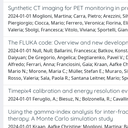
Synthetic CT imaging for PET monitoring in pr
2024-01-01 Moglioni, Martina; Carra, Pietro; Arezzini, Sil
Piergiorgio; Ciocca, Mario; Ferrero, Veronica; Fiorina, 
Valeria; Sbolgi, Francesca; Vitolo, Viviana; Sportelli, Gia
The FLUKA code: Overview and new develop
2024-01-01 Null, Null; Ballarini, Francesca; Batkov, Kons
Daiyuan; De Gregorio, Angelica; Degtiarenko, Pavel V.; D
Alfredo; Ferrari, Anna; Franciosini, Gaia; Kraan, Aafke Chr
Mario N.; Morone, Maria C.; Müller, Stefan E.; Muraro, Si
Rosso, Valeria; Sala, Paola R.; Santana Leitner, Mario; S
Timepix4 calibration and energy resolution e
2024-01-01 Feruglio, A.; Biesuz, N.; Bolzonella, R.; Cavallini
Using the gamma-index analysis for inter-fr
therapy: A Monte Carlo simulation study
2024-01-01 Kraan, Aafke Christine; Moglioni, Martina; Bat