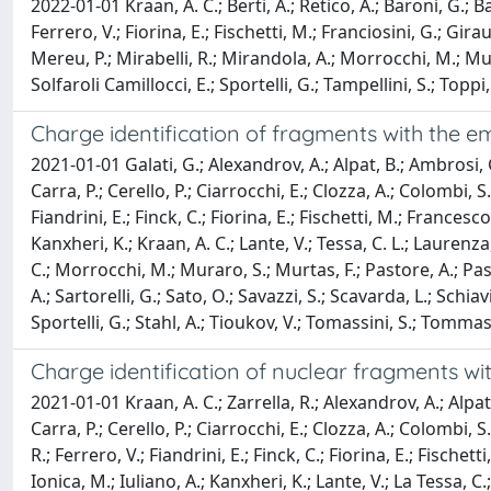
2022-01-01 Kraan, A. C.; Berti, A.; Retico, A.; Baroni, G.; B
Ferrero, V.; Fiorina, E.; Fischetti, M.; Franciosini, G.; Gi
Mereu, P.; Mirabelli, R.; Mirandola, A.; Morrocchi, M.; Murar
Solfaroli Camillocci, E.; Sportelli, G.; Tampellini, S.; Toppi,
Charge identification of fragments with the 
2021-01-01 Galati, G.; Alexandrov, A.; Alpat, B.; Ambrosi, G.;
Carra, P.; Cerello, P.; Ciarrocchi, E.; Clozza, A.; Colombi, 
Fiandrini, E.; Finck, C.; Fiorina, E.; Fischetti, M.; Francesco
Kanxheri, K.; Kraan, A. C.; Lante, V.; Tessa, C. L.; Laurenz
C.; Morrocchi, M.; Muraro, S.; Murtas, F.; Pastore, A.; Pastron
A.; Sartorelli, G.; Sato, O.; Savazzi, S.; Scavarda, L.; Schiavi,
Sportelli, G.; Stahl, A.; Tioukov, V.; Tomassini, S.; Tommasino
Charge identification of nuclear fragments w
2021-01-01 Kraan, A. C.; Zarrella, R.; Alexandrov, A.; Alpat, 
Carra, P.; Cerello, P.; Ciarrocchi, E.; Clozza, A.; Colombi, 
R.; Ferrero, V.; Fiandrini, E.; Finck, C.; Fiorina, E.; Fischett
Ionica, M.; Iuliano, A.; Kanxheri, K.; Lante, V.; La Tessa, 