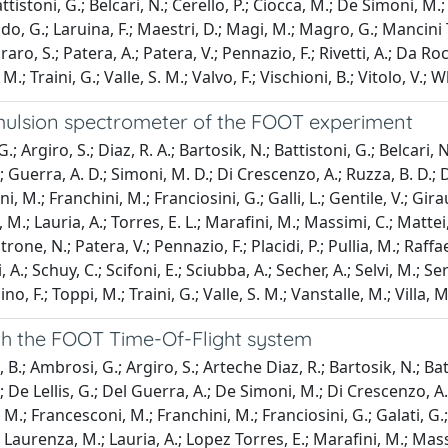
attistoni, G.; Belcari, N.; Cerello, P.; Ciocca, M.; De Simoni, M.
raudo, G.; Laruina, F.; Maestri, D.; Magi, M.; Magro, G.; Mancini
o, S.; Patera, A.; Patera, V.; Pennazio, F.; Rivetti, A.; Da Roch
 M.; Traini, G.; Valle, S. M.; Valvo, F.; Vischioni, B.; Vitolo, V.
emulsion spectrometer of the FOOT experiment
 Argiro, S.; Diaz, R. A.; Bartosik, N.; Battistoni, G.; Belcari, N
S.; Guerra, A. D.; Simoni, M. D.; Di Crescenzo, A.; Ruzza, B. D.; 
ni, M.; Franchini, M.; Franciosini, G.; Galli, L.; Gentile, V.; Gira
a, M.; Lauria, A.; Torres, E. L.; Marafini, M.; Massimi, C.; Matt
e, N.; Patera, V.; Pennazio, F.; Placidi, P.; Pullia, M.; Raffaelli,
 A.; Schuy, C.; Scifoni, E.; Sciubba, A.; Secher, A.; Selvi, M.; Servo
, F.; Toppi, M.; Traini, G.; Valle, S. M.; Vanstalle, M.; Villa, M.
ith the FOOT Time-Of-Flight system
B.; Ambrosi, G.; Argiro, S.; Arteche Diaz, R.; Bartosik, N.; Batti
S.; De Lellis, G.; Del Guerra, A.; De Simoni, M.; Di Crescenzo, A
i, M.; Francesconi, M.; Franchini, M.; Franciosini, G.; Galati, G.; 
C.; Laurenza, M.; Lauria, A.; Lopez Torres, E.; Marafini, M.; Mas