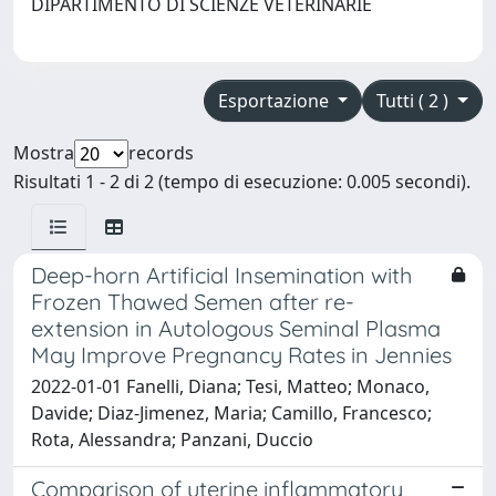
DIPARTIMENTO DI SCIENZE VETERINARIE
Esportazione
Tutti ( 2 )
Mostra
records
Risultati 1 - 2 di 2 (tempo di esecuzione: 0.005 secondi).
Deep-horn Artificial Insemination with
Frozen Thawed Semen after re-
extension in Autologous Seminal Plasma
May Improve Pregnancy Rates in Jennies
2022-01-01 Fanelli, Diana; Tesi, Matteo; Monaco,
Davide; Diaz-Jimenez, Maria; Camillo, Francesco;
Rota, Alessandra; Panzani, Duccio
Comparison of uterine inflammatory