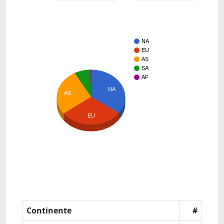
NA
EU
AS
SA
AF
NA
AS
EU
Continente
#