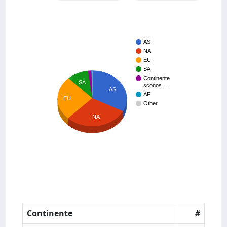
AS
NA
EU
SA
Continente
SA
sconos…
AS
AF
EU
Other
NA
Continente
#