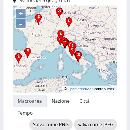
Distribuzione geografica
+
–
©
OpenStreetMap
contributors.
Macroarea
Nazione
Città
Tempo
Salva come PNG
Salva come JPEG