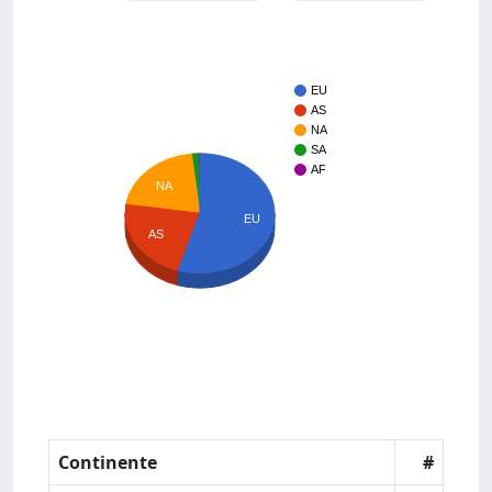
EU
AS
NA
SA
AF
NA
EU
AS
Continente
#