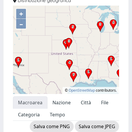
Distribuzione geografica
+
–
©
OpenStreetMap
contributors.
Macroarea
Nazione
Città
File
Categoria
Tempo
Salva come PNG
Salva come JPEG