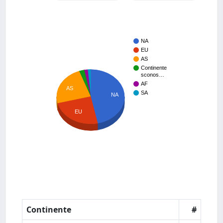
NA
EU
AS
Continente
sconos…
AF
AS
SA
NA
EU
Continente
#