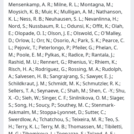
Mensenkamp, A. R.; Milne, R. L.; Montagna, M.;
Moysich, K. B.; Muir, K.; Mulligan, A. M.; Nathanson,
K. L.; Ness, R. B.; Neuhausen, S. L.; Nevanlinna, H.;
Nord, S.; Nussbaum, R. L.; Odunsi, K.; Offit, K.; Olah,
E.; Olopade, O. I.; Olson, J. E.; Olswold, C.; O'Malley,
D.; Orlow, I.; Orr, N.; Osorio, A.; Park, S. K.; Pearce, C.
L.; Pejovic, T.; Peterlongo, P.; Pfeiler, G.; Phelan, C.
M.; Poole, E. M.; Pylkas, K.; Radice, P.; Rantala, J.;
Rashid, M. U.; Rennert, G.; Rhenius, V.; Rhiem, K.;
Risch, H. A.; Rodriguez, G.; Rossing, M. A.; Rudolph,
A.; Salvesen, H. B.; Sangrajrang, S.; Sawyer, E. J.;
Schildkraut, J. M.; Schmidt, M. K.; Schmutzler, R. K.;
Sellers, T. A.; Seynaeve, C.; Shah, M.; Shen, C. -Y.; Shu,
X. -O.; Sieh, W.; Singer, C. F.; Sinilnikova, O. M.; Slager,
S.; Song, H.; Soucy, P.; Southey, M. C.; Stenmark-
Askmalm, M.; Stoppa-Lyonnet, D.; Sutter, C.;
Swerdlow, A.; Tchatchou, S.; Teixeira, M. R.; Teo, S.
H.; Terry, K. L.; Terry, M. B.; Thomassen, M.; Tibiletti,
M. G.; Tihomirova, L.; Tognazzo, S.; Toland, A. E.;