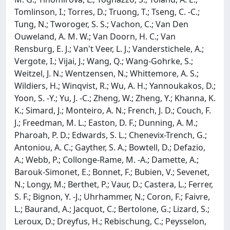
Tomlinson, I.; Torres, D.; Truong, T.; Tseng, C. -C.;
Tung, N.; Tworoger, S. S.; Vachon, C.; Van Den
Ouweland, A. M. W.; Van Doorn, H. C.; Van
Rensburg, E. J.; Van't Veer, L. J.; Vanderstichele, A.;
Vergote, I.; Vijai, J.; Wang, Q.; Wang-Gohrke, S.;
Weitzel, J. N.; Wentzensen, N.; Whittemore, A. S.;
Wildiers, H.; Winqvist, R.; Wu, A. H.; Yannoukakos, D.;
Yoon, S. -Y.; Yu, J. -C.; Zheng, W.; Zheng, Y.; Khanna, K.
K.; Simard, J.; Monteiro, A. N.; French, J. D.; Couch, F.
J.; Freedman, M. L.; Easton, D. F.; Dunning, A. M.;
Pharoah, P. D.; Edwards, S. L.; Chenevix-Trench, G.;
Antoniou, A. C.; Gayther, S. A.; Bowtell, D.; Defazio,
A.; Webb, P.; Collonge-Rame, M. -A.; Damette, A.;
Barouk-Simonet, E.; Bonnet, F.; Bubien, V.; Sevenet,
N.; Longy, M.; Berthet, P.; Vaur, D.; Castera, L.; Ferrer,
S. F.; Bignon, Y. -J.; Uhrhammer, N.; Coron, F.; Faivre,
L.; Baurand, A.; Jacquot, C.; Bertolone, G.; Lizard, S.;
Leroux, D.; Dreyfus, H.; Rebischung, C.; Peysselon,