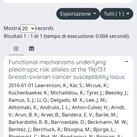
Esportazione
Tutti ( 1 )
Mostra
records
Risultati 1 - 1 di 1 (tempo di esecuzione: 0.004 secondi).
Functional mechanisms underlying
pleiotropic risk alleles at the 19p13.1
breast-ovarian cancer susceptibility locus
2016-01-01 Lawrenson, K.; Kar, S.; Mccue, K.;
Kuchenbaeker, K.; Michailidou, K.; Tyrer, J.; Beesley, J.;
Ramus, S. J.; Li, Q.; Delgado, M. K.; Lee, J. M.;
Aittomaki, K.; Andrulis, I. L.; Anton-Culver, H.; Arndt,
V.; Arun, B. K.; Arver, B.; Bandera, E. V.; Barile, M.;
Barkardottir, R. B.; Barrowdale, D.; Beckmann, M. W.;
Benitez, J.; Berchuck, A.; Bisogna, M.; Bjorge, L.;
Blomqvist, C.; Blot, W.; Bogdanova, N.; Bojesen, A.;