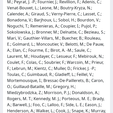
M.; Peyrat, J. -P.; Fournier, J.; Revillion, F.; Adenis, C.;
Venat-Bouvet, L.; Leone, M.; Boutry-Kryza, N.;
Calender, A.; Giraud, S.; Verny-Pierre, C.; Lasset, C.;
Bonadona, V.; Barjhoux, L.; Sobol, H.; Bourdon, V.;
Noguchi, T.; Remenieras, A.; Coupier, I.; Pujol, P.;
Sokolowska, J.; Bronner, M.; Delnatte, C.; Bezieau, S.;
Mari, V.; Gauthier-Villars, M.; Buecher, B.; Rouleau,
E.; Golmard, L.; Moncoutier, V.; Belotti, M.; De Pauw,
A.; Elan, C.; Fourme, E.; Birot, A. -M.; Saule, C.;
Laurent, M.; Houdayer, C.; Lesueur, F.; Mebirouk, N.;
Coulet, F.; Colas, C.; Soubrier, F.; Warcoin, M.; Prieur,
F.; Lebrun, M.; Kientz, C.; Muller, D.; Fricker, J. -P.;
Toulas, C.; Guimbaud, R.; Gladieff, L.; Feillel, V.;
Mortemousque, I.; Bressac-De-Paillerets, B.; Caron,
O.; Guillaud-Bataille, M.; Gregory, H.;
Miedzybrodzka, Z.; Morrison, P. J.; Donaldson, A.;
Rogers, M. T.; Kennedy, M. J.; Porteous, M. E.; Brady,
A.; Barwell, J.; Foo, C.; Lalloo, F.; Side, L. E.; Eason, J.;
Henderson, A.; Walker, L.; Cook, J.; Snape, K.; Murray,