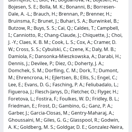
Bojesen, S. E.; Bolla, M. K.; Bonanni, B.; Borresen-
Dale, A. -L.; Brauch, H.; Brennan, P.; Brenner, H.;
Bruinsma, F.; Brunet, J.; Buhari, S. A.; Burwinkel, B.;
Butzow, R.; Buys, S. S.; Cai, Q.; Caldes, T.; Campbell,
I.; Canniotto, R.; Chang-Claude, J.; Chiquette, J.; Choi,
J. -Y.; Claes, K. B. M.; Cook, L. S.; Cox, A.; Cramer, D.
W.; Cross, S. S.; Cybulski, C.; Czene, K.; Daly, M. B.;
Damiola, F.; Dansonka-Mieszkowska, A.; Darabi, H.;
Dennis, J.; Devilee, P.; Diez, O.; Doherty, J. A.;
Domchek, S. M.; Dorfling, C. M.; Dork, T.; Dumont,
M.; Ehrencrona, H.; Ejlertsen, B.; Ellis, S.; Engel, C.;
Lee, E.; Evans, D. G.; Fasching, P. A.; Feliubadalo, L.;
Figueroa, J.; Flesch-Janys, D.; Fletcher, O.; Flyger, H.;
Foretova, L.; Fostira, F.; Foulkes, W. D.; Fridley, B. L.;
Friedman, E.; Frost, D.; Gambino, G.; Ganz, P. A.;
Garber, J.; Garcia-Closas, M.; Gentry-Maharaj, A.;
Ghoussaini, M.; Giles, G. G.; Glasspool, R.; Godwin,
A. K.; Goldberg, M. S.; Goldgar, D. E.; Gonzalez-Neira,