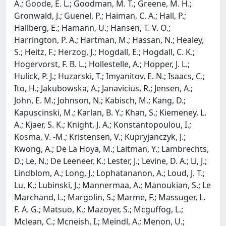
A.; Goode, E. L.; Goodman, M. T.; Greene, M. H.;
Gronwald, J.; Guenel, P.; Haiman, C. A.; Hall, P.;
Hallberg, E.; Hamann, U.; Hansen, T. V. O.;
Harrington, P. A.; Hartman, M.; Hassan, N.; Healey,
S.; Heitz, F.; Herzog, J.; Hogdall, E.; Hogdall, C. K.;
Hogervorst, F. B. L.; Hollestelle, A.; Hopper, J. L.;
Hulick, P. J.; Huzarski, T.; Imyanitov, E. N.; Isaacs, C.;
Ito, H.; Jakubowska, A.; Janavicius, R.; Jensen, A.;
John, E. M.; Johnson, N.; Kabisch, M.; Kang, D.;
Kapuscinski, M.; Karlan, B. Y.; Khan, S.; Kiemeney, L.
A.; Kjaer, S. K.; Knight, J. A.; Konstantopoulou, I.;
Kosma, V. -M.; Kristensen, V.; Kupryjanczyk, J.;
Kwong, A.; De La Hoya, M.; Laitman, Y.; Lambrechts,
D.; Le, N.; De Leeneer, K.; Lester, J.; Levine, D. A.; Li, J.;
Lindblom, A.; Long, J.; Lophatananon, A.; Loud, J. T.;
Lu, K.; Lubinski, J.; Mannermaa, A.; Manoukian, S.; Le
Marchand, L.; Margolin, S.; Marme, F.; Massuger, L.
F. A. G.; Matsuo, K.; Mazoyer, S.; Mcguffog, L.;
Mclean, C.; Mcneish, I.; Meindl, A.; Menon, U.;