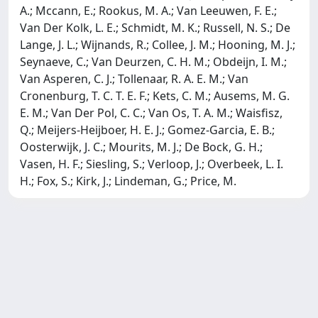
A.; Mccann, E.; Rookus, M. A.; Van Leeuwen, F. E.;
Van Der Kolk, L. E.; Schmidt, M. K.; Russell, N. S.; De
Lange, J. L.; Wijnands, R.; Collee, J. M.; Hooning, M. J.;
Seynaeve, C.; Van Deurzen, C. H. M.; Obdeijn, I. M.;
Van Asperen, C. J.; Tollenaar, R. A. E. M.; Van
Cronenburg, T. C. T. E. F.; Kets, C. M.; Ausems, M. G.
E. M.; Van Der Pol, C. C.; Van Os, T. A. M.; Waisfisz,
Q.; Meijers-Heijboer, H. E. J.; Gomez-Garcia, E. B.;
Oosterwijk, J. C.; Mourits, M. J.; De Bock, G. H.;
Vasen, H. F.; Siesling, S.; Verloop, J.; Overbeek, L. I.
H.; Fox, S.; Kirk, J.; Lindeman, G.; Price, M.
Powered by
IRIS
-
about IRIS
-