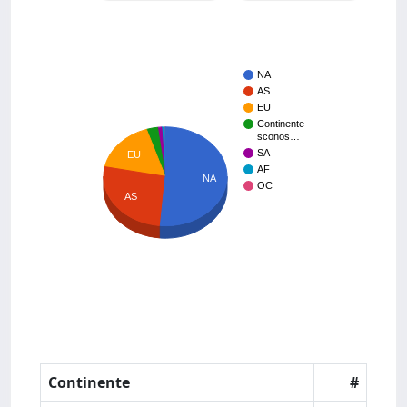
NA
AS
EU
Continente
sconos…
SA
EU
AF
NA
OC
AS
Continente
#