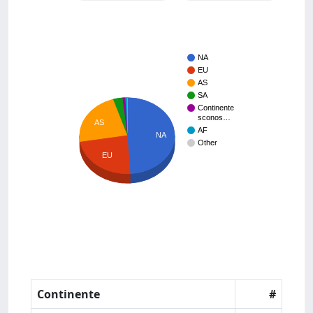
NA
EU
AS
SA
Continente
sconos…
AS
AF
NA
Other
EU
Continente
#