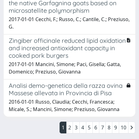
the native Garfagnina goats based on
microsatellite polymorphism
2017-01-01 Cecchi, F.; Russo, C.; Cantile, C.; Preziuso,
G.
Zingiber officinale reduced lipid oxidation
and increased antioxidant capacity in
cooked pork burgers
2017-01-01 Mancini, Simone; Paci, Gisella; Gatta,
Domenico; Preziuso, Giovanna
Analisi demo-genetica della razza ovina
Massese allevata in Provincia di Pisa
2016-01-01 Russo, Claudia; Cecchi, Francesca;
Micale, S.; Mancini, Simone; Preziuso, Giovanna
1
2
3
4
5
6
7
8
9
10