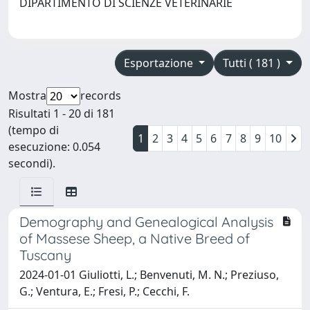
DIPARTIMENTO DI SCIENZE VETERINARIE
Esportazione
Tutti ( 181 )
Mostra
records
Risultati 1 - 20 di 181
(tempo di
1
2
3
4
5
6
7
8
9
10
esecuzione: 0.054
secondi).
Demography and Genealogical Analysis
of Massese Sheep, a Native Breed of
Tuscany
2024-01-01 Giuliotti, L.; Benvenuti, M. N.; Preziuso,
G.; Ventura, E.; Fresi, P.; Cecchi, F.