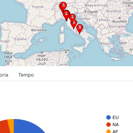
oria
Tempo
EU
NA
AF