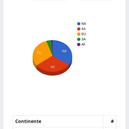
NA
AS
EU
SA
AF
NA
EU
AS
Continente
#