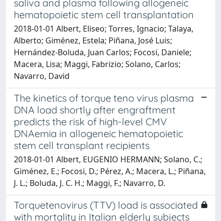
saliva and plasma following allogeneic
hematopoietic stem cell transplantation
2018-01-01 Albert, Eliseo; Torres, Ignacio; Talaya,
Alberto; Giménez, Estela; Piñana, José Luis;
Hernández-Boluda, Juan Carlos; Focosi, Daniele;
Macera, Lisa; Maggi, Fabrizio; Solano, Carlos;
Navarro, David
The kinetics of torque teno virus plasma
DNA load shortly after engraftment
predicts the risk of high-level CMV
DNAemia in allogeneic hematopoietic
stem cell transplant recipients
2018-01-01 Albert, EUGENIO HERMANN; Solano, C.;
Giménez, E.; Focosi, D.; Pérez, A.; Macera, L.; Piñana,
J. L.; Boluda, J. C. H.; Maggi, F.; Navarro, D.
Torquetenovirus (TTV) load is associated
with mortality in Italian elderly subjects