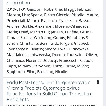
population
2019-01-01 Giacconi, Robertina; Maggi, Fabrizio;
Macera, Lisa; Spezia, Pietro Giorgio; Pistello, Mauro;
Provinciali, Mauro; Piacenza, Francesco; Basso,
Andrea; Bürkle, Alexander; Moreno-Villanueva,
María; Dollé, Martijn E T; Jansen, Eugène; Grune,
Tilman; Stuetz, Wolfgang; Gonos, Efstathios S;
Schön, Christiane; Bernhardt, Jürgen; Grubeck-
Loebenstein, Beatrix; Sikora, Ewa; Dudkowska,
Magdalena; Janiszewska, Dorota; Toussaint, Olivier;
Chainiaux, Florence Debacq-; Franceschi, Claudio;
Capri, Miriam; Hervonen, Antti; Hurme, Mikko;
Slagboom, Eline; Breusing, Nicolle
Early Post-Transplant Torquetenovirus
Viremia Predicts Cytomegalovirus
Reactivations In Solid Organ Transplant
Recipients
2018-01-01 Maggi, Fabrizio; Focosi, Daniele; Statzu,