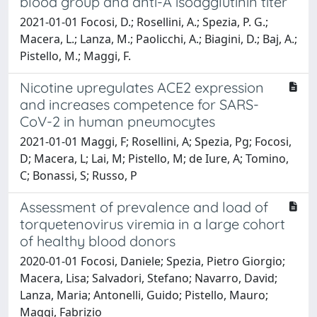
blood group and anti-A isoagglutinin titer
2021-01-01 Focosi, D.; Rosellini, A.; Spezia, P. G.;
Macera, L.; Lanza, M.; Paolicchi, A.; Biagini, D.; Baj, A.;
Pistello, M.; Maggi, F.
Nicotine upregulates ACE2 expression
and increases competence for SARS-
CoV-2 in human pneumocytes
2021-01-01 Maggi, F; Rosellini, A; Spezia, Pg; Focosi,
D; Macera, L; Lai, M; Pistello, M; de Iure, A; Tomino,
C; Bonassi, S; Russo, P
Assessment of prevalence and load of
torquetenovirus viremia in a large cohort
of healthy blood donors
2020-01-01 Focosi, Daniele; Spezia, Pietro Giorgio;
Macera, Lisa; Salvadori, Stefano; Navarro, David;
Lanza, Maria; Antonelli, Guido; Pistello, Mauro;
Maggi, Fabrizio