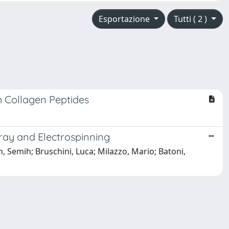
Esportazione
Tutti ( 2 )
h Collagen Peptides
pray and Electrospinning
n, Semih; Bruschini, Luca; Milazzo, Mario; Batoni,