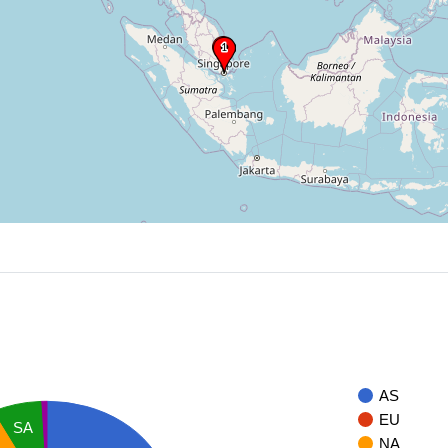
AS
EU
SA
NA