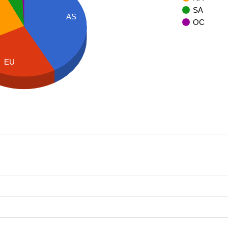
SA
AS
OC
EU