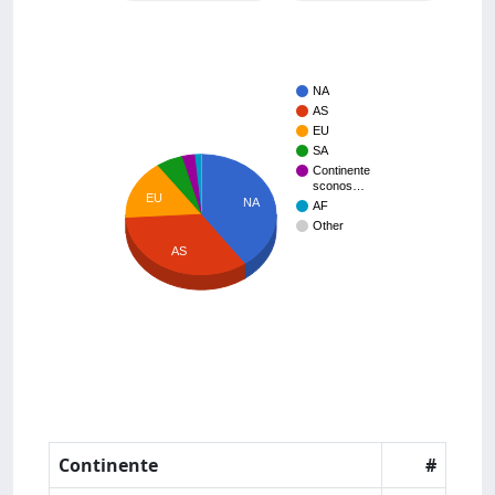
NA
AS
EU
SA
Continente
sconos…
EU
NA
AF
Other
AS
Continente
#