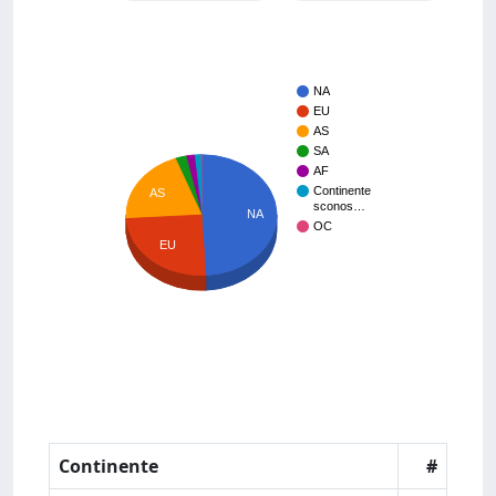
NA
EU
AS
SA
AF
Continente
AS
sconos…
NA
OC
EU
Continente
#