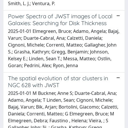
Smith, L. J.; Ventura, P.
Power Spectra of JWST images of Local
Galaxies: Searching for Disk Thickness
2025-01-01 Elmegreen, Bruce; Adamo, Angela; Bajaj,
Varun; Duarte-Cabral, Ana; Calzetti, Daniela;
Cignoni, Michele; Correnti, Matteo; Gallagher, John
S.; Grasha, Kathryn; Gregg, Benjamin; Johnson,
Kelsey E.; Linden, Sean T.; Messa, Matteo; Ostlin,
Goran; Pedrini, Alex; Ryon, Jenna
The spatial evolution of star clusters in
NGC 628 with JWST
2025-01-01 M Buckner, Anne S; Duarte-Cabral, Ana;
Adamo, Angela; T Linden, Sean; Cignoni, Michele;
Bajaj, Varun; Bik, Arjan; Bortolini, Giacomo; Calzetti,
Daniela; Correnti, Matteo; G Elmegreen, Bruce; M
Elmegreen, Debra; Faustino , Helena; Vieira, ; S
Gallagher, John; Iii, ; Grasha, Kathryn; Gregg,