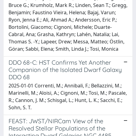
Bruce G.; Krumholz, Mark R.; Linden, Sean T.; Gregg,
Benjamin; Faustino Vieira, Helena; Bajaj, Varun;
Ryon, Jenna E.; Ali, Ahmad A.; Andersson, Eric P.;
Bortolini, Giacomo; Cignoni, Michele; Duarte-
Cabral, Ana; Grasha, Kathryn; Lahén, Natalia; Lai,
Thomas S. -Y.; Lapeer, Drew; Messa, Matteo; Östlin,
Göran; Sabbi, Elena; Smith, Linda J.; Tosi, Monica
DDO 68-C: HST Confirms Yet Another
Companion of the Isolated Dwarf Galaxy
DDO 68
2025-01-01 Correnti, M.; Annibali, F.; Bellazzini, M.;
Marinelli, M.; Aloisi, A.; Cignoni, M.; Tosi, M.; Pascale,
R.; Cannon, J. M.; Schisgal, L.; Hunt, L. K.; Sacchi, E.;
Sohn, S. T.
FEAST: JWST/NIRCam View of the
Resolved Stellar Populations of the
Interacting Dwarf Galaxies NGC 4485