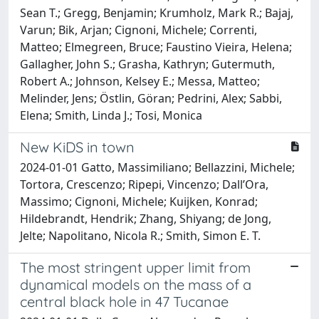
Sean T.; Gregg, Benjamin; Krumholz, Mark R.; Bajaj,
Varun; Bik, Arjan; Cignoni, Michele; Correnti,
Matteo; Elmegreen, Bruce; Faustino Vieira, Helena;
Gallagher, John S.; Grasha, Kathryn; Gutermuth,
Robert A.; Johnson, Kelsey E.; Messa, Matteo;
Melinder, Jens; Östlin, Göran; Pedrini, Alex; Sabbi,
Elena; Smith, Linda J.; Tosi, Monica
New KiDS in town
2024-01-01 Gatto, Massimiliano; Bellazzini, Michele;
Tortora, Crescenzo; Ripepi, Vincenzo; Dall’Ora,
Massimo; Cignoni, Michele; Kuijken, Konrad;
Hildebrandt, Hendrik; Zhang, Shiyang; de Jong,
Jelte; Napolitano, Nicola R.; Smith, Simon E. T.
The most stringent upper limit from
dynamical models on the mass of a
central black hole in 47 Tucanae