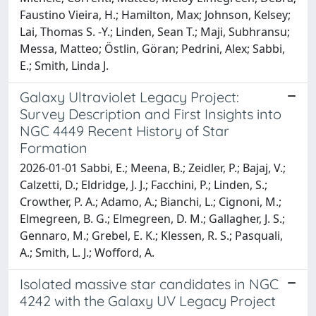
Faustino Vieira, H.; Hamilton, Max; Johnson, Kelsey;
Lai, Thomas S. -Y.; Linden, Sean T.; Maji, Subhransu;
Messa, Matteo; Östlin, Göran; Pedrini, Alex; Sabbi,
E.; Smith, Linda J.
Galaxy Ultraviolet Legacy Project:
Survey Description and First Insights into
NGC 4449 Recent History of Star
Formation
2026-01-01 Sabbi, E.; Meena, B.; Zeidler, P.; Bajaj, V.;
Calzetti, D.; Eldridge, J. J.; Facchini, P.; Linden, S.;
Crowther, P. A.; Adamo, A.; Bianchi, L.; Cignoni, M.;
Elmegreen, B. G.; Elmegreen, D. M.; Gallagher, J. S.;
Gennaro, M.; Grebel, E. K.; Klessen, R. S.; Pasquali,
A.; Smith, L. J.; Wofford, A.
Isolated massive star candidates in NGC
4242 with the Galaxy UV Legacy Project