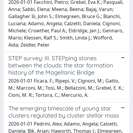
2026-01-01 Facchini, Pietro; Grebel, Eva K.; Pasquali,
Anna; Sabbi, Elena; Meena, Beena; Bajaj, Varun;
Gallagher Iii, John S.; Elmegreen, Bruce G.; Bianchi,
Luciana; Adamo, Angela; Calzetti, Daniela; Cignoni,
Michele; Crowther, Paul A.; Eldridge, Jan J.; Gennaro,
Mario; Klessen, Ralf S.; Smith, Linda J.; Wofford,
Aida; Zeidler, Peter
STEP survey: III. STEPping stones
between the clouds: the star formation
history of the Magellanic Bridge
2026-01-01 Ficara, F.; Ripepi, V.; Cignoni, M.; Gatto,
M.; Marconi, M.; Tosi, M.; Bellazzini, M.; Grebel, E. K.;
Cioni, M. R.; Tortora, C.; Mercurio, A.
The emerging timescale of young star
clusters regulated by cluster stellar mass
2026-01-01 Pedrini, Alex; Adamo, Angela; Calzetti,
Daniela; Bik, Arjan; Haworth, Thomas J.; Elmegreen,