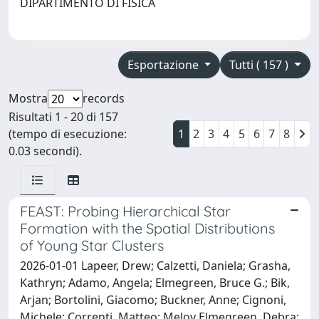
DIPARTIMENTO DI FISICA
Esportazione
Tutti ( 157 )
Mostra
records
Risultati 1 - 20 di 157
(tempo di esecuzione:
1
2
3
4
5
6
7
8
0.03 secondi).
FEAST: Probing Hierarchical Star
Formation with the Spatial Distributions
of Young Star Clusters
2026-01-01 Lapeer, Drew; Calzetti, Daniela; Grasha,
Kathryn; Adamo, Angela; Elmegreen, Bruce G.; Bik,
Arjan; Bortolini, Giacomo; Buckner, Anne; Cignoni,
Michele; Correnti, Matteo; Meloy Elmegreen, Debra;