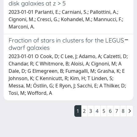
disk galaxies at z > 5
2023-01-01 Parlanti, E.; Carniani, S.; Pallottini, A.;
Cignoni, M.; Cresci, G.; Kohandel, M.; Mannucci, F.;
Marconi, A.
Fraction of stars in clusters for the LEGUS
dwarf galaxies
2023-01-01 O Cook, D; C Lee, J; Adamo, A; Calzetti, D;
Chandar, R; C Whitmore, B; Aloisi, A; Cignoni, M; A
Dale, D; G Elmegreen, B; Fumagalli, M; Grasha, K; E
Johnson, K; C Kennicutt, R; Kim, H; T Linden, S;
Messa, M; Östlin, G; E Ryon, J; Sacchi, E; A Thilker, D;
Tosi, M; Wofford, A
1
2
3
4
5
6
7
8