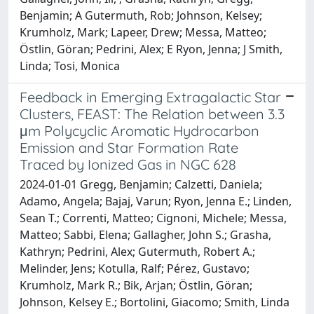
Benjamin; A Gutermuth, Rob; Johnson, Kelsey;
Krumholz, Mark; Lapeer, Drew; Messa, Matteo;
Östlin, Göran; Pedrini, Alex; E Ryon, Jenna; J Smith,
Linda; Tosi, Monica
Feedback in Emerging Extragalactic Star
Clusters, FEAST: The Relation between 3.3
μm Polycyclic Aromatic Hydrocarbon
Emission and Star Formation Rate
Traced by Ionized Gas in NGC 628
2024-01-01 Gregg, Benjamin; Calzetti, Daniela;
Adamo, Angela; Bajaj, Varun; Ryon, Jenna E.; Linden,
Sean T.; Correnti, Matteo; Cignoni, Michele; Messa,
Matteo; Sabbi, Elena; Gallagher, John S.; Grasha,
Kathryn; Pedrini, Alex; Gutermuth, Robert A.;
Melinder, Jens; Kotulla, Ralf; Pérez, Gustavo;
Krumholz, Mark R.; Bik, Arjan; Östlin, Göran;
Johnson, Kelsey E.; Bortolini, Giacomo; Smith, Linda