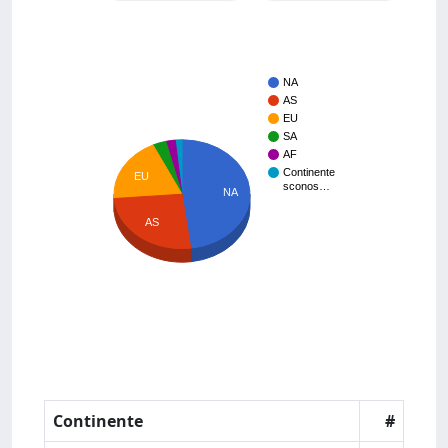
NA
AS
EU
SA
AF
Continente
EU
sconos…
NA
AS
Continente
#