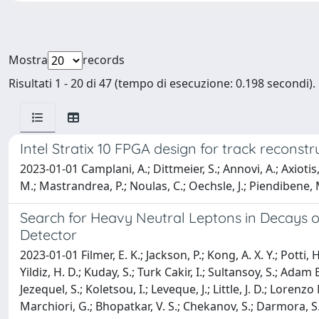
Mostra
records
Risultati 1 - 20 di 47 (tempo di esecuzione: 0.198 secondi).
Intel Stratix 10 FPGA design for track recons
2023-01-01 Camplani, A.; Dittmeier, S.; Annovi, A.; Axiotis, 
M.; Mastrandrea, P.; Noulas, C.; Oechsle, J.; Piendibene, M.; 
Search for Heavy Neutral Leptons in Decays of
Detector
2023-01-01 Filmer, E. K.; Jackson, P.; Kong, A. X. Y.; Potti, H.; Ruggeri, T. A.; Sharma, A. S.; Ting, E. X. L.; White, M. J.; Gingrich, D. M.; Lindon, J. H.; Nishu, N.; Pinfold, J. L.; Cakir, O.; Yildiz, H. D.; Kuday, S.; Turk Cakir, I.; Sultansoy, S.; Adam Bourdarios, C.; Berger, N.; Costanza, F.; Delmastro, M.; Di Ciaccio, L.; Franco, L.; Goy, C.; Guillemin, T.; Hryn'Ova, T.; Jezequel, S.; Koletsou, I.; Leveque, J.; Little, J. D.; Lorenzo Martinez, N.; Poddar, G.; Rossi, E.; Sanchez Pineda, A.; Sauvan, E.; Selem, L.; Bernardi, G.; Bomben, M.; Bouquet, R.; Marchiori, G.; Bhopatkar, V. S.; Chekanov, S.; Darmora, S.; Hopkins, W. H.; Kourlitis, E.; Lecompte, T.; Love, J.; Metcalfe, J.; Mete, A. S.; Paramonov, A.; Proudfoot, J.; Van Gemmeren, P.; Wang, R.; Zhang, J.; Berlendis, S.; Cheu, E.; Cui, Z.; Ghosh, A.; Johns, K. A.; Lampl, W.; Lindley, R. E.; Loch, P.; Rutherfoord, J. P.; Varnes, E. W.; Zhou, H.; Zhou, Y.; Bakshi Gupta, D.; Burghgrave, B.; Cardenas, J. C. J.; De, K.; Farbin, A.; Hadavand, H. K.; Myers, A. J.; Ozturk, N.; Usai, G.; White, A.; Angelidakis, S.; Fassouliotis, D.; Fountas, L.; Gkialas, I.; Kourkoumelis, C.; Alexopoulos, T.; Bakalis, C.; Gazis, E. N.; Gkountoumis, P.; Kitsaki, C.; Maltezos, S.; Paraskevopoulos, C.; Perganti, M.; Tzanis, P.; Zacharis, G.; Andeen, T.; Burton, C. D.; Choi, K.; Nikiforou, N.; Onyisi, P. U. E.; Panchal, D. K.; Unal, M.; Webb, A. F.; Huseynov, N.; Agaras, M. N.; Bogavac, D.; Bosman, M.; Casado, M. P.; Castillo Garcia, L.; Gonzalez Fernandez, S.; Grieco, C.; Grinstein, S.; Juste Rozas, A.; Kazakos, S.; Korolkov, I.; Martinez, M.; Martinez Suarez, P.; Mir, L. M.; Moreno Martinez, C.; Munoz Martinez, J. L.; Orlando, N.; Pacheco Pages, A.; Padilla Aranda, C.; Riu, I.; Salvador Salas, A.; Sonay, A.; Terzo, S.; Vazquez Furelos, D.; Barreiro Guimaraes da Costa, J.; Cai, Y.; Chu, X.; Cui, H.; Fan, Y.; Fang, Y.; Garcia Pascual, J. A.; Guo, F.; Hu, Y. F.; Huang, Y.; Li, M.; Liang, Z.; Liu, B.; Liu, P.; Lou, X.; Lu, G.; Lyu, F.; Mohammed, A. F.; Ran, K.; Shan, L. Y.; Wu, J.; Xu, D.; Yang, X.; Zhang, K.; Zhu, C.; Zhu, H.; Zhuang, X.; Chen, X.; Ding, W.; Feng, M.; Li, B.; Xia, M.; Xu, Y.; Zhang, G.; Ayoub, M. K.; Chen, H.; Chen, S. J.; De Maria, A.; D'Onofrio, A.; Han, L.; Huang, X.; Jia, Z.; Jin, S.; Liu, Y.; Lucio Alves, F. L.; Min, T.; Wang, X.; Xia, L.; Ye, H.; Zhang, B.; Zhang, L.; Bakos, E.; Beemster, L. J.; Jovicevic, J.; Maksimovic, V.; Sijacki, Dj.; Vranjes, N.; Vranjes Milosavljevic, M.; Zivkovic, L.; Buanes, T.; Djuvsland, J. I.; Eigen, G.; Fomin, N.; Huiberts, S. K.; Lee, G. R.; Lipniacka, A.; Martin dit Latour, B.; Stugu, B.; Traeet, A.; Antrim, D. J. A.; Barnett, R. M.; Beringer, J.; Calafiura, P.; Cerutti, F.; Ciocio, A.; Dimitrievska, A.; Dyckes, G. I.; Einsweiler, K.; Ene, I.; Foti, M. G.; Gagnon, L. G.; Garcia-Sciveres, M.; Gonzalez Renteria, C.; Gray, H. M.; Haber, C.; Han, S.; Heim, T.; Hinchliffe, I.; Ju, X.; Krizka, K.; Leggett, C.; Marshall, Z.; Mccormack, W. P.; Muskinja, M.; Nachman, B. P.; Ottino, G. J.; Pagan Griso, S.; Pascuzzi, V. R.; Pettee, M.; Pianori, E.; Resseguie, E. D.; Reynolds, E.; Roberts, B. R.; Santpur, S. N.; Shapiro, M.; Stanislaus, B.; Tsulaia, V.; Varni, C.; Wang, H.; Yamazaki, T.; Yang, H. T.; Yao, W. -M.; Appelt, C.; Atlay, N. B.; Bahmani, 