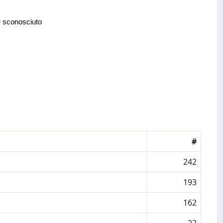
e sconosciuto
#
242
193
162