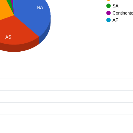
SA
NA
Continent
AF
AS