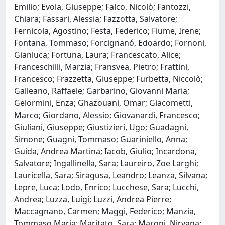
Emilio; Evola, Giuseppe; Falco, Nicolò; Fantozzi,
Chiara; Fassari, Alessia; Fazzotta, Salvatore;
Fernicola, Agostino; Festa, Federico; Fiume, Irene;
Fontana, Tommaso; Forcignanó, Edoardo; Fornoni,
Gianluca; Fortuna, Laura; Francescato, Alice;
Franceschilli, Marzia; Fransvea, Pietro; Frattini,
Francesco; Frazzetta, Giuseppe; Furbetta, Niccolò;
Galleano, Raffaele; Garbarino, Giovanni Maria;
Gelormini, Enza; Ghazouani, Omar; Giacometti,
Marco; Giordano, Alessio; Giovanardi, Francesco;
Giuliani, Giuseppe; Giustizieri, Ugo; Guadagni,
Simone; Guagni, Tommaso; Guariniello, Anna;
Guida, Andrea Martina; Iacob, Giulio; Incardona,
Salvatore; Ingallinella, Sara; Laureiro, Zoe Larghi;
Lauricella, Sara; Siragusa, Leandro; Leanza, Silvana;
Lepre, Luca; Lodo, Enrico; Lucchese, Sara; Lucchi,
Andrea; Luzza, Luigi; Luzzi, Andrea Pierre;
Maccagnano, Carmen; Maggi, Federico; Manzia,
Tommaso Maria; Maritato, Sara; Maroni, Nirvana;