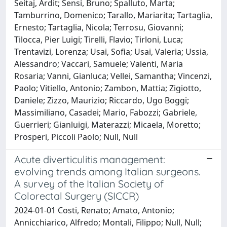
Seitaj, Ardit; Sensi, Bruno; Spalluto, Marta;
Tamburrino, Domenico; Tarallo, Mariarita; Tartaglia,
Ernesto; Tartaglia, Nicola; Terrosu, Giovanni;
Tilocca, Pier Luigi; Tirelli, Flavio; Tirloni, Luca;
Trentavizi, Lorenza; Usai, Sofia; Usai, Valeria; Ussia,
Alessandro; Vaccari, Samuele; Valenti, Maria
Rosaria; Vanni, Gianluca; Vellei, Samantha; Vincenzi,
Paolo; Vitiello, Antonio; Zambon, Mattia; Zigiotto,
Daniele; Zizzo, Maurizio; Riccardo, Ugo Boggi;
Massimiliano, Casadei; Mario, Fabozzi; Gabriele,
Guerrieri; Gianluigi, Materazzi; Micaela, Moretto;
Prosperi, Piccoli Paolo; Null, Null
Acute diverticulitis management:
evolving trends among Italian surgeons.
A survey of the Italian Society of
Colorectal Surgery (SICCR)
2024-01-01 Costi, Renato; Amato, Antonio;
Annicchiarico, Alfredo; Montali, Filippo; Null, Null;