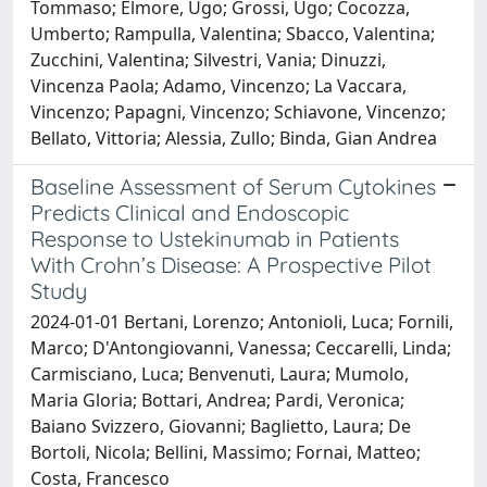
Tommaso; Elmore, Ugo; Grossi, Ugo; Cocozza,
Umberto; Rampulla, Valentina; Sbacco, Valentina;
Zucchini, Valentina; Silvestri, Vania; Dinuzzi,
Vincenza Paola; Adamo, Vincenzo; La Vaccara,
Vincenzo; Papagni, Vincenzo; Schiavone, Vincenzo;
Bellato, Vittoria; Alessia, Zullo; Binda, Gian Andrea
Baseline Assessment of Serum Cytokines
Predicts Clinical and Endoscopic
Response to Ustekinumab in Patients
With Crohn’s Disease: A Prospective Pilot
Study
2024-01-01 Bertani, Lorenzo; Antonioli, Luca; Fornili,
Marco; D'Antongiovanni, Vanessa; Ceccarelli, Linda;
Carmisciano, Luca; Benvenuti, Laura; Mumolo,
Maria Gloria; Bottari, Andrea; Pardi, Veronica;
Baiano Svizzero, Giovanni; Baglietto, Laura; De
Bortoli, Nicola; Bellini, Massimo; Fornai, Matteo;
Costa, Francesco