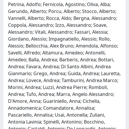
Petrina, Adolfo; Fernicola, Agostino; Oliva, Alba;
Gerundo, Alberto; Porcu, Alberto; Stocco, Alberto;
Vannelli, Alberto; Rocca, Aldo; Bergna, Alessandro;
Coppola, Alessandro; Izzo, Alessandro; Soave,
Alessandro; Vitali, Alessandro; Fassari, Alessia;
Giordano, Alessio; Impagnatiello, Alessio; Rollo,
Alessio; Bellocchia, Alex Bruno; Amendola, Alfonso;
Savelli, Alfredo; Altamura, Amedeo; Antonelli,
Amedeo; Balla, Andrea; Barberis, Andrea; Bottari,
Andrea; Favara, Andrea; Di Santo Albini, Andrea
Gianmario; Grego, Andrea; Guida, Andrea; Lauretta,
Andrea; Lovece, Andrea; Tamburini, Andrea Marco;
Morini, Andrea; Luzzi, Andrea Pierre; Romboli,
Andrea; Tufo, Andrea; Marra, Angelo Alessandro;
D'Amore, Anna; Guariniello, Anna; Cichella,
Annadomenica; Comandatore, Annalisa;
Pascariello, Annalisa; Usai, Antonella; Zuliani,
Antonia Lavinia; Spinelli, Antonino; Bocchino,
Antonio; Castaldi, Antonio; De Leonardis, Antonio;