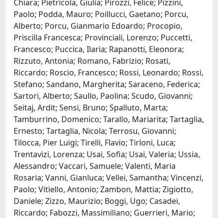
Chiara; Pietricola, Giulia; Pirozzi, Felice; Pizzini,
Paolo; Podda, Mauro; Poillucci, Gaetano; Porcu,
Alberto; Porcu, Gianmario Edoardo; Procopio,
Priscilla Francesca; Provinciali, Lorenzo; Puccetti,
Francesco; Puccica, Ilaria; Rapanotti, Eleonora;
Rizzuto, Antonia; Romano, Fabrizio; Rosati,
Riccardo; Roscio, Francesco; Rossi, Leonardo; Rossi,
Stefano; Sandano, Margherita; Saraceno, Federica;
Sartori, Alberto; Saullo, Paolina; Scudo, Giovanni;
Seitaj, Ardit; Sensi, Bruno; Spalluto, Marta;
Tamburrino, Domenico; Tarallo, Mariarita; Tartaglia,
Ernesto; Tartaglia, Nicola; Terrosu, Giovanni;
Tilocca, Pier Luigi; Tirelli, Flavio; Tirloni, Luca;
Trentavizi, Lorenza; Usai, Sofia; Usai, Valeria; Ussia,
Alessandro; Vaccari, Samuele; Valenti, Maria
Rosaria; Vanni, Gianluca; Vellei, Samantha; Vincenzi,
Paolo; Vitiello, Antonio; Zambon, Mattia; Zigiotto,
Daniele; Zizzo, Maurizio; Boggi, Ugo; Casadei,
Riccardo; Fabozzi, Massimiliano; Guerrieri, Mario;