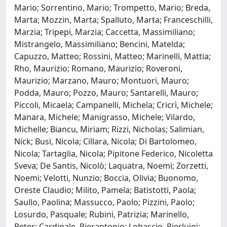
Mario; Sorrentino, Mario; Trompetto, Mario; Breda,
Marta; Mozzin, Marta; Spalluto, Marta; Franceschilli,
Marzia; Tripepi, Marzia; Caccetta, Massimiliano;
Mistrangelo, Massimiliano; Bencini, Matelda;
Capuzzo, Matteo; Rossini, Matteo; Marinelli, Mattia;
Rho, Maurizio; Romano, Maurizio; Roveroni,
Maurizio; Marzano, Mauro; Montuori, Mauro;
Podda, Mauro; Pozzo, Mauro; Santarelli, Mauro;
Piccoli, Micaela; Campanelli, Michela; Cricrì, Michele;
Manara, Michele; Manigrasso, Michele; Vilardo,
Michelle; Biancu, Miriam; Rizzi, Nicholas; Salimian,
Nick; Busi, Nicola; Cillara, Nicola; Di Bartolomeo,
Nicola; Tartaglia, Nicola; Pipitone Federico, Nicoletta
Sveva; De Santis, Nicolò; Laquatra, Noemi; Zorzetti,
Noemi; Velotti, Nunzio; Boccia, Olivia; Buonomo,
Oreste Claudio; Milito, Pamela; Batistotti, Paola;
Saullo, Paolina; Massucco, Paolo; Pizzini, Paolo;
Losurdo, Pasquale; Rubini, Patrizia; Marinello,
Peter; Cardinale, Pierantonio; Lobascio, Pierluigi;