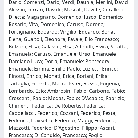
Dario; Somenzi, Dario; Verdi, Daunia; Merlini, David
Alessio; Ferrari, Davide; Mascali, Davide; Corallino,
Diletta; Magagnano, Domenico; Iusco, Domenico
Rosario; Vita, Domenico; Caruso, Dorena;
Forcignanò, Edoardo; Virgilio, Edoardo; Bonati,
Elena; Guaitoli, Eleonora; Favale, Elio Francesco;
Bolzoni, Elisa; Galasso, Elisa; Adinolfi, Elvira; Stratta,
Emanuela; Caruso, Emanuele; Urso, Emanuele
Damiano Luca; Doria, Emanuele; Pontecorvi,
Emanuele; Emma, Emilio Paolo; Luzietti, Enrico;
Pinotti, Enrico; Monati, Erica; Boriani, Erika;
Tartaglia, Ernesto; Marra, Ester; Rosso, Eugenia;
Lombardo, Ezio; Ambrosini, Fabio; Carbone, Fabio;
Crescenti, Fabio; Medas, Fabio; D'Acapito, Fabrizio;
Chimenti, Federica; De Robertis, Federica;
Cappellacci, Federico; Cozzani, Federico; Festa,
Federico; Lovisetto, Federico; Maggi, Federico;
Mazzotti, Federico; D'Agostino, Filippo; Ascari,
Francesca; Di Candido, Francesca; Foglio,