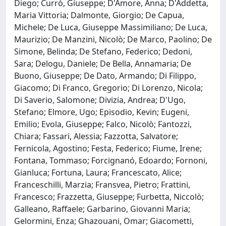
Diego; Currò, Giuseppe; D'Amore, Anna; D'Addetta,
Maria Vittoria; Dalmonte, Giorgio; De Capua,
Michele; De Luca, Giuseppe Massimiliano; De Luca,
Maurizio; De Manzini, Nicolò; De Marco, Paolino; De
Simone, Belinda; De Stefano, Federico; Dedoni,
Sara; Delogu, Daniele; De Bella, Annamaria; De
Buono, Giuseppe; De Dato, Armando; Di Filippo,
Giacomo; Di Franco, Gregorio; Di Lorenzo, Nicola;
Di Saverio, Salomone; Divizia, Andrea; D'Ugo,
Stefano; Elmore, Ugo; Episodio, Kevin; Eugeni,
Emilio; Evola, Giuseppe; Falco, Nicolò; Fantozzi,
Chiara; Fassari, Alessia; Fazzotta, Salvatore;
Fernicola, Agostino; Festa, Federico; Fiume, Irene;
Fontana, Tommaso; Forcignanó, Edoardo; Fornoni,
Gianluca; Fortuna, Laura; Francescato, Alice;
Franceschilli, Marzia; Fransvea, Pietro; Frattini,
Francesco; Frazzetta, Giuseppe; Furbetta, Niccolò;
Galleano, Raffaele; Garbarino, Giovanni Maria;
Gelormini, Enza; Ghazouani, Omar; Giacometti,