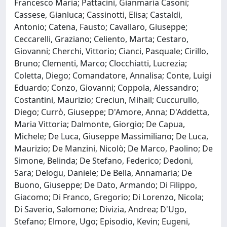
Francesco Maria; Pattacini, Gianmaria Casoni;
Cassese, Gianluca; Cassinotti, Elisa; Castaldi,
Antonio; Catena, Fausto; Cavallaro, Giuseppe;
Ceccarelli, Graziano; Celiento, Marta; Cestaro,
Giovanni; Cherchi, Vittorio; Cianci, Pasquale; Cirillo,
Bruno; Clementi, Marco; Clocchiatti, Lucrezia;
Coletta, Diego; Comandatore, Annalisa; Conte, Luigi
Eduardo; Conzo, Giovanni; Coppola, Alessandro;
Costantini, Maurizio; Creciun, Mihail; Cuccurullo,
Diego; Currò, Giuseppe; D'Amore, Anna; D'Addetta,
Maria Vittoria; Dalmonte, Giorgio; De Capua,
Michele; De Luca, Giuseppe Massimiliano; De Luca,
Maurizio; De Manzini, Nicolò; De Marco, Paolino; De
Simone, Belinda; De Stefano, Federico; Dedoni,
Sara; Delogu, Daniele; De Bella, Annamaria; De
Buono, Giuseppe; De Dato, Armando; Di Filippo,
Giacomo; Di Franco, Gregorio; Di Lorenzo, Nicola;
Di Saverio, Salomone; Divizia, Andrea; D'Ugo,
Stefano; Elmore, Ugo; Episodio, Kevin; Eugeni,