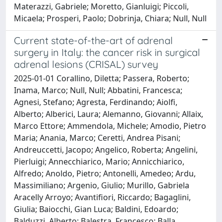
Materazzi, Gabriele; Moretto, Gianluigi; Piccoli,
Micaela; Prosperi, Paolo; Dobrinja, Chiara; Null, Null
Current state-of-the-art of adrenal
surgery in Italy: the cancer risk in surgical
adrenal lesions (CRISAL) survey
2025-01-01 Corallino, Diletta; Passera, Roberto;
Inama, Marco; Null, Null; Abbatini, Francesca;
Agnesi, Stefano; Agresta, Ferdinando; Aiolfi,
Alberto; Alberici, Laura; Alemanno, Giovanni; Allaix,
Marco Ettore; Ammendola, Michele; Amodio, Pietro
Maria; Anania, Marco; Ceretti, Andrea Pisani;
Andreuccetti, Jacopo; Angelico, Roberta; Angelini,
Pierluigi; Annecchiarico, Mario; Annicchiarico,
Alfredo; Anoldo, Pietro; Antonelli, Amedeo; Ardu,
Massimiliano; Argenio, Giulio; Murillo, Gabriela
Aracelly Arroyo; Avantifiori, Riccardo; Bagaglini,
Giulia; Baiocchi, Gian Luca; Baldini, Edoardo;
Balduzzi, Alberto; Balestra, Francesco; Balla,