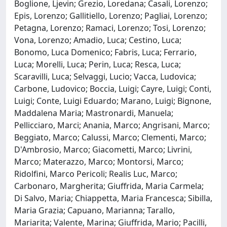
Boglione, Ljevin; Grezio, Loredana; Casali, Lorenzo;
Epis, Lorenzo; Gallitiello, Lorenzo; Pagliai, Lorenzo;
Petagna, Lorenzo; Ramaci, Lorenzo; Tosi, Lorenzo;
Vona, Lorenzo; Amadio, Luca; Cestino, Luca;
Bonomo, Luca Domenico; Fabris, Luca; Ferrario,
Luca; Morelli, Luca; Perin, Luca; Resca, Luca;
Scaravilli, Luca; Selvaggi, Lucio; Vacca, Ludovica;
Carbone, Ludovico; Boccia, Luigi; Cayre, Luigi; Conti,
Luigi; Conte, Luigi Eduardo; Marano, Luigi; Bignone,
Maddalena Maria; Mastronardi, Manuela;
Pellicciaro, Marci; Anania, Marco; Angrisani, Marco;
Beggiato, Marco; Calussi, Marco; Clementi, Marco;
D'Ambrosio, Marco; Giacometti, Marco; Livrini,
Marco; Materazzo, Marco; Montorsi, Marco;
Ridolfini, Marco Pericoli; Realis Luc, Marco;
Carbonaro, Margherita; Giuffrida, Maria Carmela;
Di Salvo, Maria; Chiappetta, Maria Francesca; Sibilla,
Maria Grazia; Capuano, Marianna; Tarallo,
Mariarita; Valente, Marina; Giuffrida, Mario; Pacilli,