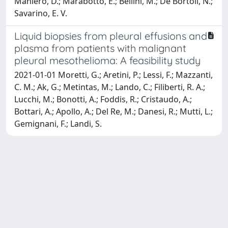
Maniero, D.; Marabotto, E.; Bellini, M.; De Bortoli, N.;
Savarino, E. V.
Liquid biopsies from pleural effusions and
plasma from patients with malignant
pleural mesothelioma: A feasibility study
2021-01-01 Moretti, G.; Aretini, P.; Lessi, F.; Mazzanti,
C. M.; Ak, G.; Metintas, M.; Lando, C.; Filiberti, R. A.;
Lucchi, M.; Bonotti, A.; Foddis, R.; Cristaudo, A.;
Bottari, A.; Apollo, A.; Del Re, M.; Danesi, R.; Mutti, L.;
Gemignani, F.; Landi, S.
Powered by
IRIS
-
about IRIS
-
Utilizzo dei cookie
Copyright © 2026