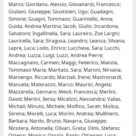
Marco; Giordano, Alessio; Giovanardi, Francesco;
Giuliani, Giuseppe; Giustizieri, Ugo; Guadagni,
Simone; Guagni, Tommaso; Guariniello, Anna;
Guida, Andrea Martina; Iacob, Giulio; Incardona,
Salvatore; Ingallinella, Sara; Laureiro, Zoe Larghi;
Lauricella, Sara; Siragusa, Leandro; Leanza, Silvana;
Lepre, Luca; Lodo, Enrico; Lucchese, Sara; Lucchi,
Andrea; Luzza, Luigi; Luzzi, Andrea Pierre;
Maccagnano, Carmen; Maggi, Federico; Manzia,
Tommaso Maria; Maritato, Sara; Maroni, Nirvana;
Marsengo, Riccardo; Marziali, Irene; Mastronardi,
Manuela; Materazzo, Marco; Maurizi, Angela;
Mazzarella, Gennaro; Meoli, Francesca; Merlini,
David; Merlini, Ilenia; Micalizzi, Alessandra; Vailas,
Michail; Minuto, Michele; Molfino, Sarah; Molica,
Serena; Morelli, Luca; Morini, Andrea; Mullineris,
Barbara; Nardo, Bruno; Navarra, Giuseppe;
Nicotera, Antonella; Olivari, Greta; Olmi, Stefano;
Ortenzi, Monica; Ossola, Paolo; Ottaviani, Luca;