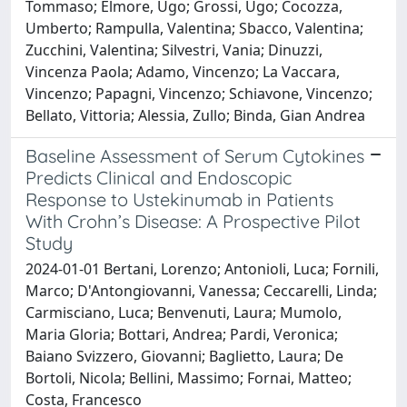
Tommaso; Elmore, Ugo; Grossi, Ugo; Cocozza,
Umberto; Rampulla, Valentina; Sbacco, Valentina;
Zucchini, Valentina; Silvestri, Vania; Dinuzzi,
Vincenza Paola; Adamo, Vincenzo; La Vaccara,
Vincenzo; Papagni, Vincenzo; Schiavone, Vincenzo;
Bellato, Vittoria; Alessia, Zullo; Binda, Gian Andrea
Baseline Assessment of Serum Cytokines
Predicts Clinical and Endoscopic
Response to Ustekinumab in Patients
With Crohn’s Disease: A Prospective Pilot
Study
2024-01-01 Bertani, Lorenzo; Antonioli, Luca; Fornili,
Marco; D'Antongiovanni, Vanessa; Ceccarelli, Linda;
Carmisciano, Luca; Benvenuti, Laura; Mumolo,
Maria Gloria; Bottari, Andrea; Pardi, Veronica;
Baiano Svizzero, Giovanni; Baglietto, Laura; De
Bortoli, Nicola; Bellini, Massimo; Fornai, Matteo;
Costa, Francesco