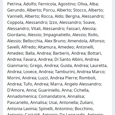
Petrina, Adolfo; Fernicola, Agostino; Oliva, Alba;
Gerundo, Alberto; Porcu, Alberto; Stocco, Alberto;
Vannelli, Alberto; Rocca, Aldo; Bergna, Alessandro;
Coppola, Alessandro; Izzo, Alessandro; Soave,
Alessandro; Vitali, Alessandro; Fassari, Alessia;
Giordano, Alessio; Impagnatiello, Alessio; Rollo,
Alessio; Bellocchia, Alex Bruno; Amendola, Alfonso;
Savelli, Alfredo; Altamura, Amedeo; Antonelli,
Amedeo; Balla, Andrea; Barberis, Andrea; Bottari,
Andrea; Favara, Andrea; Di Santo Albini, Andrea
Gianmario; Grego, Andrea; Guida, Andrea; Lauretta,
Andrea; Lovece, Andrea; Tamburini, Andrea Marco;
Morini, Andrea; Luzzi, Andrea Pierre; Romboli,
Andrea; Tufo, Andrea; Marra, Angelo Alessandro;
D'Amore, Anna; Guariniello, Anna; Cichella,
Annadomenica; Comandatore, Annalisa;
Pascariello, Annalisa; Usai, Antonella; Zuliani,
Antonia Lavinia; Spinelli, Antonino; Bocchino,
Antonio; Castaldi, Antonio; De Leonardis, Antonio;