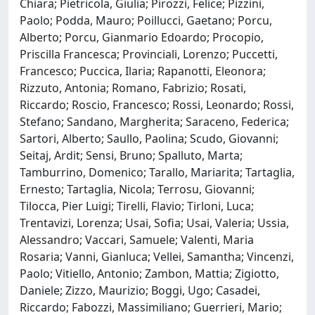
Chiara; Pietricola, Giulia; Pirozzi, Felice; Pizzini,
Paolo; Podda, Mauro; Poillucci, Gaetano; Porcu,
Alberto; Porcu, Gianmario Edoardo; Procopio,
Priscilla Francesca; Provinciali, Lorenzo; Puccetti,
Francesco; Puccica, Ilaria; Rapanotti, Eleonora;
Rizzuto, Antonia; Romano, Fabrizio; Rosati,
Riccardo; Roscio, Francesco; Rossi, Leonardo; Rossi,
Stefano; Sandano, Margherita; Saraceno, Federica;
Sartori, Alberto; Saullo, Paolina; Scudo, Giovanni;
Seitaj, Ardit; Sensi, Bruno; Spalluto, Marta;
Tamburrino, Domenico; Tarallo, Mariarita; Tartaglia,
Ernesto; Tartaglia, Nicola; Terrosu, Giovanni;
Tilocca, Pier Luigi; Tirelli, Flavio; Tirloni, Luca;
Trentavizi, Lorenza; Usai, Sofia; Usai, Valeria; Ussia,
Alessandro; Vaccari, Samuele; Valenti, Maria
Rosaria; Vanni, Gianluca; Vellei, Samantha; Vincenzi,
Paolo; Vitiello, Antonio; Zambon, Mattia; Zigiotto,
Daniele; Zizzo, Maurizio; Boggi, Ugo; Casadei,
Riccardo; Fabozzi, Massimiliano; Guerrieri, Mario;