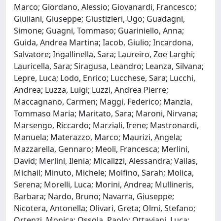
Marco; Giordano, Alessio; Giovanardi, Francesco;
Giuliani, Giuseppe; Giustizieri, Ugo; Guadagni,
Simone; Guagni, Tommaso; Guariniello, Anna;
Guida, Andrea Martina; Iacob, Giulio; Incardona,
Salvatore; Ingallinella, Sara; Laureiro, Zoe Larghi;
Lauricella, Sara; Siragusa, Leandro; Leanza, Silvana;
Lepre, Luca; Lodo, Enrico; Lucchese, Sara; Lucchi,
Andrea; Luzza, Luigi; Luzzi, Andrea Pierre;
Maccagnano, Carmen; Maggi, Federico; Manzia,
Tommaso Maria; Maritato, Sara; Maroni, Nirvana;
Marsengo, Riccardo; Marziali, Irene; Mastronardi,
Manuela; Materazzo, Marco; Maurizi, Angela;
Mazzarella, Gennaro; Meoli, Francesca; Merlini,
David; Merlini, Ilenia; Micalizzi, Alessandra; Vailas,
Michail; Minuto, Michele; Molfino, Sarah; Molica,
Serena; Morelli, Luca; Morini, Andrea; Mullineris,
Barbara; Nardo, Bruno; Navarra, Giuseppe;
Nicotera, Antonella; Olivari, Greta; Olmi, Stefano;
Ortenzi, Monica; Ossola, Paolo; Ottaviani, Luca;