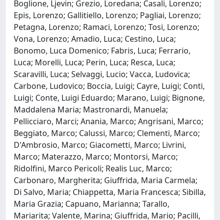
Boglione, Ljevin; Grezio, Loredana; Casali, Lorenzo;
Epis, Lorenzo; Gallitiello, Lorenzo; Pagliai, Lorenzo;
Petagna, Lorenzo; Ramaci, Lorenzo; Tosi, Lorenzo;
Vona, Lorenzo; Amadio, Luca; Cestino, Luca;
Bonomo, Luca Domenico; Fabris, Luca; Ferrario,
Luca; Morelli, Luca; Perin, Luca; Resca, Luca;
Scaravilli, Luca; Selvaggi, Lucio; Vacca, Ludovica;
Carbone, Ludovico; Boccia, Luigi; Cayre, Luigi; Conti,
Luigi; Conte, Luigi Eduardo; Marano, Luigi; Bignone,
Maddalena Maria; Mastronardi, Manuela;
Pellicciaro, Marci; Anania, Marco; Angrisani, Marco;
Beggiato, Marco; Calussi, Marco; Clementi, Marco;
D'Ambrosio, Marco; Giacometti, Marco; Livrini,
Marco; Materazzo, Marco; Montorsi, Marco;
Ridolfini, Marco Pericoli; Realis Luc, Marco;
Carbonaro, Margherita; Giuffrida, Maria Carmela;
Di Salvo, Maria; Chiappetta, Maria Francesca; Sibilla,
Maria Grazia; Capuano, Marianna; Tarallo,
Mariarita; Valente, Marina; Giuffrida, Mario; Pacilli,