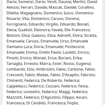
Dario; Somenzi, Dario; Verdi, Daunia; Merlini, David
Alessio; Ferrari, Davide; Mascali, Davide; Corallino,
Diletta; Magagnano, Domenico; Iusco, Domenico
Rosario; Vita, Domenico; Caruso, Dorena;
Forcignanò, Edoardo; Virgilio, Edoardo; Bonati,
Elena; Guaitoli, Eleonora; Favale, Elio Francesco;
Bolzoni, Elisa; Galasso, Elisa; Adinolfi, Elvira; Stratta,
Emanuela; Caruso, Emanuele; Urso, Emanuele
Damiano Luca; Doria, Emanuele; Pontecorvi,
Emanuele; Emma, Emilio Paolo; Luzietti, Enrico;
Pinotti, Enrico; Monati, Erica; Boriani, Erika;
Tartaglia, Ernesto; Marra, Ester; Rosso, Eugenia;
Lombardo, Ezio; Ambrosini, Fabio; Carbone, Fabio;
Crescenti, Fabio; Medas, Fabio; D'Acapito, Fabrizio;
Chimenti, Federica; De Robertis, Federica;
Cappellacci, Federico; Cozzani, Federico; Festa,
Federico; Lovisetto, Federico; Maggi, Federico;
Mazzotti, Federico; D'Agostino, Filippo; Ascari,
Francesca; Di Candido, Francesca; Foglio,