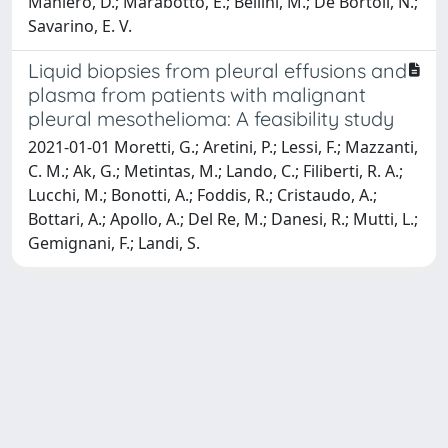
Maniero, D.; Marabotto, E.; Bellini, M.; De Bortoli, N.;
Savarino, E. V.
Liquid biopsies from pleural effusions and
plasma from patients with malignant
pleural mesothelioma: A feasibility study
2021-01-01 Moretti, G.; Aretini, P.; Lessi, F.; Mazzanti,
C. M.; Ak, G.; Metintas, M.; Lando, C.; Filiberti, R. A.;
Lucchi, M.; Bonotti, A.; Foddis, R.; Cristaudo, A.;
Bottari, A.; Apollo, A.; Del Re, M.; Danesi, R.; Mutti, L.;
Gemignani, F.; Landi, S.
Powered by
IRIS
-
about IRIS
-
Utilizzo dei cookie
Copyright © 2026