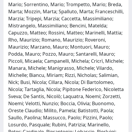
Mario; Sorrentino, Mario; Trompetto, Mario; Breda,
Marta; Mozzin, Marta; Spalluto, Marta; Franceschilli,
Marzia; Tripepi, Marzia; Caccetta, Massimiliano;
Mistrangelo, Massimiliano; Bencini, Matelda;
Capuzzo, Matteo; Rossini, Matteo; Marinelli, Mattia;
Rho, Maurizio; Romano, Maurizio; Roveroni,
Maurizio; Marzano, Mauro; Montuori, Mauro;
Podda, Mauro; Pozzo, Mauro; Santarelli, Mauro;
Piccoli, Micaela; Campanelli, Michela; Cricrì, Michele;
Manara, Michele; Manigrasso, Michele; Vilardo,
Michelle; Biancu, Miriam; Rizzi, Nicholas; Salimian,
Nick; Busi, Nicola; Cillara, Nicola; Di Bartolomeo,
Nicola; Tartaglia, Nicola; Pipitone Federico, Nicoletta
Sveva; De Santis, Nicolò; Laquatra, Noemi; Zorzetti,
Noemi; Velotti, Nunzio; Boccia, Olivia; Buonomo,
Oreste Claudio; Milito, Pamela; Batistotti, Paola;
Saullo, Paolina; Massucco, Paolo; Pizzini, Paolo;
Losurdo, Pasquale; Rubini, Patrizia; Marinello,
Peter; Cardinale, Pierantonio; Lobascio, Pierluigi;