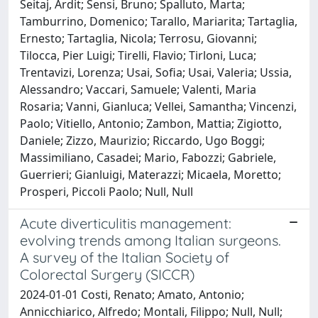
Seitaj, Ardit; Sensi, Bruno; Spalluto, Marta;
Tamburrino, Domenico; Tarallo, Mariarita; Tartaglia,
Ernesto; Tartaglia, Nicola; Terrosu, Giovanni;
Tilocca, Pier Luigi; Tirelli, Flavio; Tirloni, Luca;
Trentavizi, Lorenza; Usai, Sofia; Usai, Valeria; Ussia,
Alessandro; Vaccari, Samuele; Valenti, Maria
Rosaria; Vanni, Gianluca; Vellei, Samantha; Vincenzi,
Paolo; Vitiello, Antonio; Zambon, Mattia; Zigiotto,
Daniele; Zizzo, Maurizio; Riccardo, Ugo Boggi;
Massimiliano, Casadei; Mario, Fabozzi; Gabriele,
Guerrieri; Gianluigi, Materazzi; Micaela, Moretto;
Prosperi, Piccoli Paolo; Null, Null
Acute diverticulitis management:
evolving trends among Italian surgeons.
A survey of the Italian Society of
Colorectal Surgery (SICCR)
2024-01-01 Costi, Renato; Amato, Antonio;
Annicchiarico, Alfredo; Montali, Filippo; Null, Null;