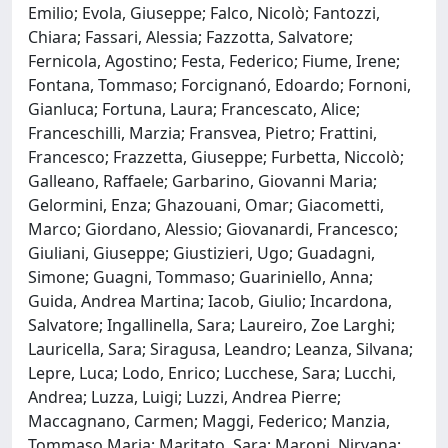
Emilio; Evola, Giuseppe; Falco, Nicolò; Fantozzi,
Chiara; Fassari, Alessia; Fazzotta, Salvatore;
Fernicola, Agostino; Festa, Federico; Fiume, Irene;
Fontana, Tommaso; Forcignanó, Edoardo; Fornoni,
Gianluca; Fortuna, Laura; Francescato, Alice;
Franceschilli, Marzia; Fransvea, Pietro; Frattini,
Francesco; Frazzetta, Giuseppe; Furbetta, Niccolò;
Galleano, Raffaele; Garbarino, Giovanni Maria;
Gelormini, Enza; Ghazouani, Omar; Giacometti,
Marco; Giordano, Alessio; Giovanardi, Francesco;
Giuliani, Giuseppe; Giustizieri, Ugo; Guadagni,
Simone; Guagni, Tommaso; Guariniello, Anna;
Guida, Andrea Martina; Iacob, Giulio; Incardona,
Salvatore; Ingallinella, Sara; Laureiro, Zoe Larghi;
Lauricella, Sara; Siragusa, Leandro; Leanza, Silvana;
Lepre, Luca; Lodo, Enrico; Lucchese, Sara; Lucchi,
Andrea; Luzza, Luigi; Luzzi, Andrea Pierre;
Maccagnano, Carmen; Maggi, Federico; Manzia,
Tommaso Maria; Maritato, Sara; Maroni, Nirvana;