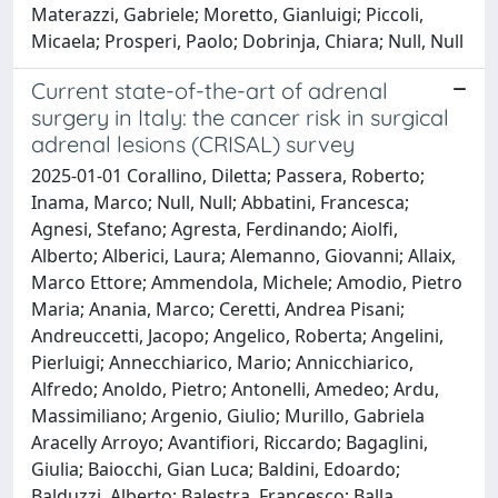
Materazzi, Gabriele; Moretto, Gianluigi; Piccoli,
Micaela; Prosperi, Paolo; Dobrinja, Chiara; Null, Null
Current state-of-the-art of adrenal
surgery in Italy: the cancer risk in surgical
adrenal lesions (CRISAL) survey
2025-01-01 Corallino, Diletta; Passera, Roberto;
Inama, Marco; Null, Null; Abbatini, Francesca;
Agnesi, Stefano; Agresta, Ferdinando; Aiolfi,
Alberto; Alberici, Laura; Alemanno, Giovanni; Allaix,
Marco Ettore; Ammendola, Michele; Amodio, Pietro
Maria; Anania, Marco; Ceretti, Andrea Pisani;
Andreuccetti, Jacopo; Angelico, Roberta; Angelini,
Pierluigi; Annecchiarico, Mario; Annicchiarico,
Alfredo; Anoldo, Pietro; Antonelli, Amedeo; Ardu,
Massimiliano; Argenio, Giulio; Murillo, Gabriela
Aracelly Arroyo; Avantifiori, Riccardo; Bagaglini,
Giulia; Baiocchi, Gian Luca; Baldini, Edoardo;
Balduzzi, Alberto; Balestra, Francesco; Balla,