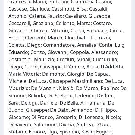
Francesco Maria; Pattacini, Gianmaria Casoni;
Cassese, Gianluca; Cassinotti, Elisa; Castaldi,
Antonio; Catena, Fausto; Cavallaro, Giuseppe;
Ceccarelli, Graziano; Celiento, Marta; Cestaro,
Giovanni; Cherchi, Vittorio; Cianci, Pasquale; Cirillo,
Bruno; Clementi, Marco; Clocchiatti, Lucrezia;
Coletta, Diego; Comandatore, Annalisa; Conte, Luigi
Eduardo; Conzo, Giovanni; Coppola, Alessandro;
Costantini, Maurizio; Creciun, Mihail; Cuccurullo,
Diego; Currò, Giuseppe; D'Amore, Anna; D'Addetta,
Maria Vittoria; Dalmonte, Giorgio; De Capua,
Michele; De Luca, Giuseppe Massimiliano; De Luca,
Maurizio; De Manzini, Nicolò; De Marco, Paolino; De
Simone, Belinda; De Stefano, Federico; Dedoni,
Sara; Delogu, Daniele; De Bella, Annamaria; De
Buono, Giuseppe; De Dato, Armando; Di Filippo,
Giacomo; Di Franco, Gregorio; Di Lorenzo, Nicola;
Di Saverio, Salomone; Divizia, Andrea; D'Ugo,
Stefano; Elmore, Ugo; Episodio, Kevin; Eugeni,