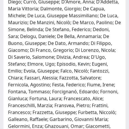
Diego; Currò, Giuseppe; D'Amore, Anna; D'Addetta,
Maria Vittoria; Dalmonte, Giorgio; De Capua,
Michele; De Luca, Giuseppe Massimiliano; De Luca,
Maurizio; De Manzini, Nicolò; De Marco, Paolino; De
Simone, Belinda; De Stefano, Federico; Dedoni,
Sara; Delogu, Daniele; De Bella, Annamaria; De
Buono, Giuseppe; De Dato, Armando; Di Filippo,
Giacomo; Di Franco, Gregorio; Di Lorenzo, Nicola;
Di Saverio, Salomone; Divizia, Andrea; D'Ugo,
Stefano; Elmore, Ugo; Episodio, Kevin; Eugeni,
Emilio; Evola, Giuseppe; Falco, Nicolò; Fantozzi,
Chiara; Fassari, Alessia; Fazzotta, Salvatore;
Fernicola, Agostino; Festa, Federico; Fiume, Irene;
Fontana, Tommaso; Forcignanó, Edoardo; Fornoni,
Gianluca; Fortuna, Laura; Francescato, Alice;
Franceschilli, Marzia; Fransvea, Pietro; Frattini,
Francesco; Frazzetta, Giuseppe; Furbetta, Niccolò;
Galleano, Raffaele; Garbarino, Giovanni Maria;
Gelormini, Enza; Ghazouani, Omar; Giacometti,