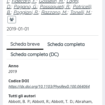
I.
;
Fidecaro, F.
;
Gosselin, M.
;
Laghi,
D.
;
Pagano, G.
;
Passaquieti, R.
;
Patricelli,
B.
;
Poggiani, R.
;
Razzano, M.
;
Tonelli, M.
;
2019-01-01
Scheda breve
Scheda completa
Scheda completa (DC)
Anno
2019
Codice DOI
https://dx.doi.org/10.1103/PhysRevD.100.064064
Tutti gli autori
Abbott, B. P.; Abbott, R.; Abbott, T. D.; Abraham,