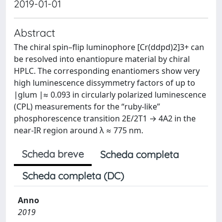
2019-01-01
Abstract
The chiral spin–flip luminophore [Cr(ddpd)2]3+ can
be resolved into enantiopure material by chiral
HPLC. The corresponding enantiomers show very
high luminescence dissymmetry factors of up to
∣glum ∣≈ 0.093 in circularly polarized luminescence
(CPL) measurements for the “ruby-like”
phosphorescence transition 2E/2T1 → 4A2 in the
near-IR region around λ ≈ 775 nm.
Scheda breve
Scheda completa
Scheda completa (DC)
Anno
2019