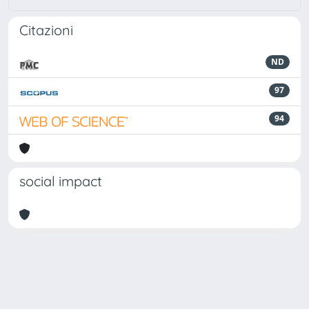
Citazioni
ND
97
94
social impact