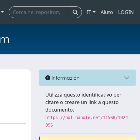
IT
Aiuto
LOGIN
em
n
Informazioni
Utilizza questo identificativo per
citare o creare un link a questo
documento:
https://hdl.handle.net/11568/1024
996