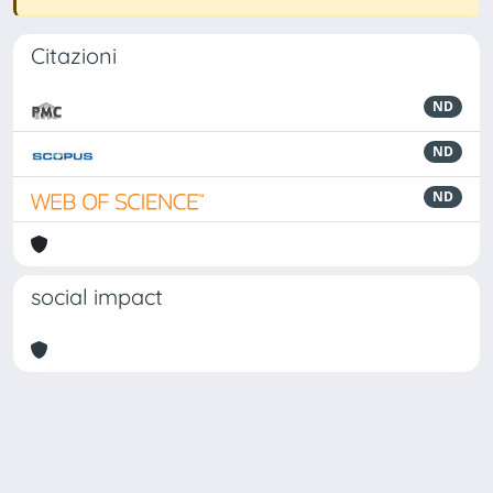
Citazioni
ND
ND
ND
social impact