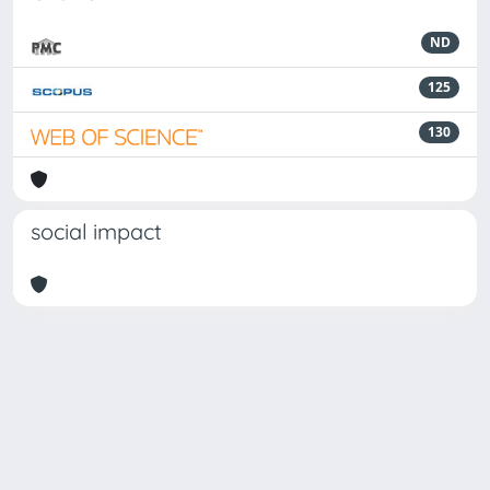
ND
125
130
social impact
Powered by
IRIS
-
about IRIS
-