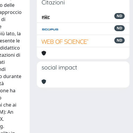
Citazioni
o delle
o approccio
ND
 di
e
ND
ù lato, la
resente le
ND
 didattico
zazioni di
ati
social impact
ndi
to durante
tà
zione ha
o
i che ai
EM): An
X.
g.