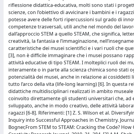
riflessione didattica-educativa, molti sono stati i proge
scienze, con l’obiettivo di avvicinare i bambini e i ragaz
potesse avere delle forti ripercussioni sul grado di inno
competenze trasversali, utili anche nel mondo del lavo
dall’approccio STEM a quello STEAM, che significa, letteral
creatività, la fantasia e l’immaginazione, nell’insegname
caratteristiche dei musei scientifici e i vari ruoli che qu
[3], non è difficile immaginare che i musei possano rappr
attività educative di tipo STEAM. I molteplici ruoli dei mus
interamente o in parte alla scienza chimica sono stati og
potenzialità dei musei, anche in relazione ai cosiddetti
tutto l’arco della vita (life-long learning) [6]. In questa 
didattiche multidisciplinari realizzati in ambito museal
coinvolto direttamente gli studenti universitari che, ad 
sviluppato, anche in modo creativo, delle attività laborat
ragazzi [6-8]. Riferimenti: [1] Z. S. Wilson et al. Diver
Inquiry into Successful Approaches in Chemistry. Journal
Bogner,From STEM to STEAM: Cracking the Code? How Cre