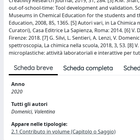
Creativity Research Journal, 2019, 31, 284. [3] A.M. Sha
out-of-school-time: Tool development and validation. Sci
Museums in Chemical Education for the students and the 
Education, 2008, 85, 1365. [5] Autori vari, in La Chimica 
Curatori), Casa Editrice La Sapienza, Roma: 2014. [6] V
Firenze: 2018. [7] G. Silvi, L. Sentieri, A. Lenzi, V. Domeni
spettroscopia, La chimica nella scuola, 2018, 3, 53. [8] V.
microplastiche: attività laboratoriali e interattive per tut
Scheda breve
Scheda completa
Sched
Anno
2020
Tutti gli autori
Domenici, Valentina
Appare nelle tipologie:
2.1 Contributo in volume (Capitolo o Saggio)