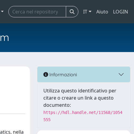
IT
Aiuto
LOGIN
em
Informazioni
Utilizza questo identificativo per
citare o creare un link a questo
documento:
https://hdl.handle.net/11568/1054
555
tics, nella