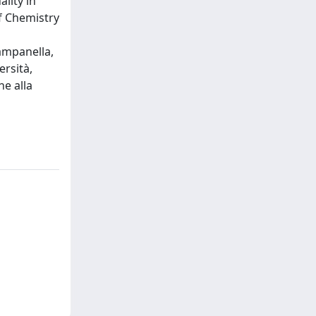
lity in
of Chemistry
l
Campanella,
ersità,
ne alla