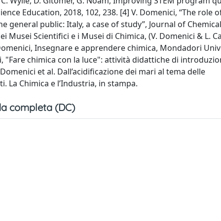
h, C. Wylie, D. Gitomer, G. Noam, Improving STEM program qua
ence Education, 2018, 102, 238. [4] V. Domenici, “The role 
general public: Italy, a case of study”, Journal of Chemica
nei Musei Scientifici e i Musei di Chimica, (V. Domenici & L. 
. Domenici, Insegnare e apprendere chimica, Mondadori Univ
ci, "Fare chimica con la luce": attività didattiche di introduzio
 Domenici et al. Dall’acidificazione dei mari al tema delle
ti. La Chimica e l’Industria, in stampa.
a completa (DC)