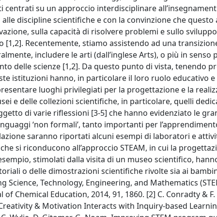
tti centrati su un approccio interdisciplinare all’insegnament
zi alle discipline scientifiche e con la convinzione che quest
vazione, sulla capacità di risolvere problemi e sullo sviluppo
ro [1,2]. Recentemente, stiamo assistendo ad una transizion
mente, includere le arti (dall’inglese Arts), o più in senso pi
nto delle scienze [1,2]. Da questo punto di vista, tenendo p
este istituzioni hanno, in particolare il loro ruolo educativo e
esentare luoghi privilegiati per la progettazione e la realiz
ei e delle collezioni scientifiche, in particolare, quelli dedic
getto di varie riflessioni [3-5] che hanno evidenziato le gra
 linguaggi ‘non formali’, tanto importanti per l’apprendimen
relazione saranno riportati alcuni esempi di laboratori e attivi
e che si riconducono all’approccio STEAM, in cui la progetta
esempio, stimolati dalla visita di un museo scientifico, hann
oriali o delle dimostrazioni scientifiche rivolte sia ai bambin
sifying Science, Technology, Engineering, and Mathematics (ST
 of Chemical Education, 2014, 91, 1860. [2] C. Conradty & F. 
ativity & Motivation Interacts with Inquiry-based Learnin