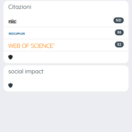
Citazioni
ND
86
82
social impact