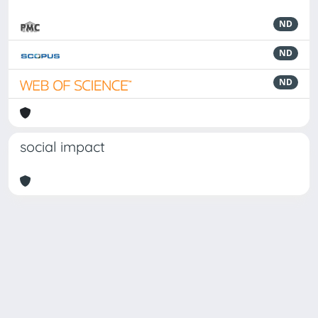
ND
ND
ND
social impact
Powered by
IRIS
-
about IRIS
-
Utilizzo dei cookie
Copyright © 2026