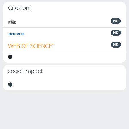
Citazioni
ND
ND
ND
social impact