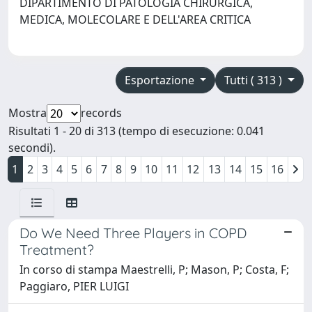
DIPARTIMENTO DI PATOLOGIA CHIRURGICA,
MEDICA, MOLECOLARE E DELL'AREA CRITICA
Esportazione
Tutti ( 313 )
Mostra
records
Risultati 1 - 20 di 313 (tempo di esecuzione: 0.041
secondi).
1
2
3
4
5
6
7
8
9
10
11
12
13
14
15
16
Do We Need Three Players in COPD
Treatment?
In corso di stampa Maestrelli, P; Mason, P; Costa, F;
Paggiaro, PIER LUIGI