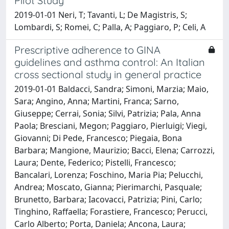
Pilot Study
2019-01-01 Neri, T; Tavanti, L; De Magistris, S;
Lombardi, S; Romei, C; Palla, A; Paggiaro, P; Celi, A
Prescriptive adherence to GINA
guidelines and asthma control: An Italian
cross sectional study in general practice
2019-01-01 Baldacci, Sandra; Simoni, Marzia; Maio,
Sara; Angino, Anna; Martini, Franca; Sarno,
Giuseppe; Cerrai, Sonia; Silvi, Patrizia; Pala, Anna
Paola; Bresciani, Megon; Paggiaro, Pierluigi; Viegi,
Giovanni; Di Pede, Francesco; Piegaia, Bona
Barbara; Mangione, Maurizio; Bacci, Elena; Carrozzi,
Laura; Dente, Federico; Pistelli, Francesco;
Bancalari, Lorenza; Foschino, Maria Pia; Pelucchi,
Andrea; Moscato, Gianna; Pierimarchi, Pasquale;
Brunetto, Barbara; Iacovacci, Patrizia; Pini, Carlo;
Tinghino, Raffaella; Forastiere, Francesco; Perucci,
Carlo Alberto; Porta, Daniela; Ancona, Laura;