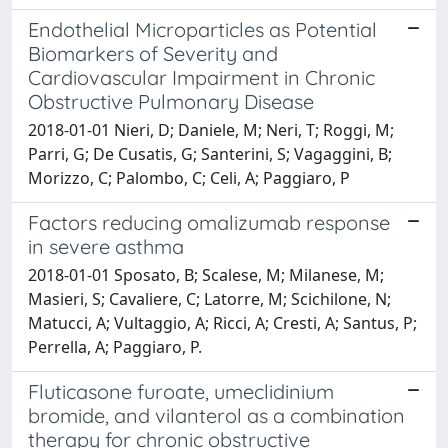
Endothelial Microparticles as Potential
Biomarkers of Severity and
Cardiovascular Impairment in Chronic
Obstructive Pulmonary Disease
2018-01-01 Nieri, D; Daniele, M; Neri, T; Roggi, M;
Parri, G; De Cusatis, G; Santerini, S; Vagaggini, B;
Morizzo, C; Palombo, C; Celi, A; Paggiaro, P
Factors reducing omalizumab response
in severe asthma
2018-01-01 Sposato, B; Scalese, M; Milanese, M;
Masieri, S; Cavaliere, C; Latorre, M; Scichilone, N;
Matucci, A; Vultaggio, A; Ricci, A; Cresti, A; Santus, P;
Perrella, A; Paggiaro, P.
Fluticasone furoate, umeclidinium
bromide, and vilanterol as a combination
therapy for chronic obstructive