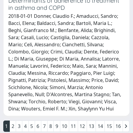
Determinants of adherence to treatment
in asthma and COPD
2018-01-01 Donner, Claudio F.; Amaducci, Sandro;
Bacci, Elena; Baldacci, Sandra; Bartoli, Maria L.;
Beghi, Gianfranco M.; Benfante, Alida; Brighindi,
Sara; Casali, Lucio; Castiglia, Daniela; Cazzola,
Mario; Celi, Alessandro; Cianchetti, Silvana;
Colombo, Giorgio; Crimi, Claudia; Dente, Federico
L.; Di Maria, Giuseppe; Di Maria, Annalisa; Latorre,
Manuela; Lavorini, Federico; Maio, Sara; Mannini,
Claudia; Messina, Riccardo; Paggiaro, Pier Luigi;
Pignatti, Patrizia; Pistolesi, Massimo; Price, David;
Scichilone, Nicola; Simoni, Marzia; Antonio
Spanevello, Null; D'Alcontres, Martina Stagno; Tan,
Shwana; Torchio, Roberto; Viegi, Giovanni; Visca,
Dina; Wouters, Emiel F. M.; Xin, Shaylynn Yu Hui
1
2
3
4
5
6
7
8
9
10
11
12
13
14
15
16