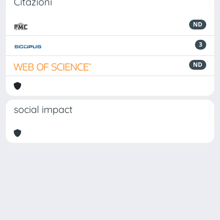
Citazioni
ND
3
ND
social impact
Powered by
IRIS
-
about IRIS
-