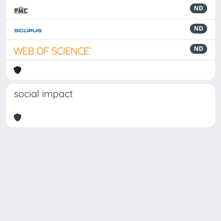
ND
ND
ND
social impact
Powered by
IRIS
-
about IRIS
-
Utilizzo dei cookie
Copyright © 2026