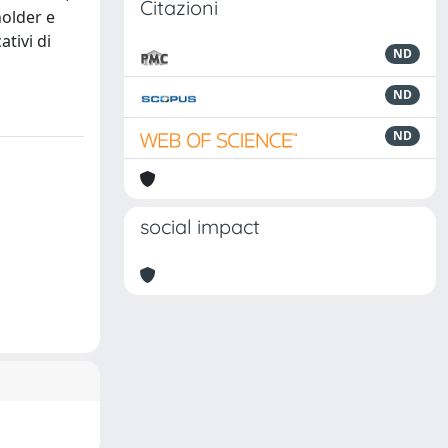
Citazioni
holder e
tivi di
ND
ND
ND
social impact