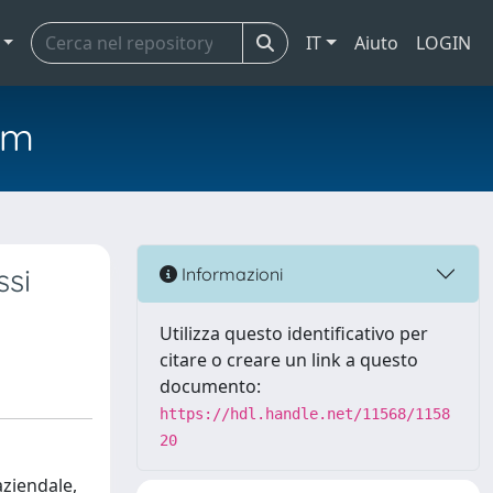
IT
Aiuto
LOGIN
em
ssi
Informazioni
Utilizza questo identificativo per
citare o creare un link a questo
documento:
https://hdl.handle.net/11568/1158
20
aziendale,