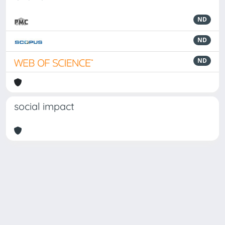
ND
ND
ND
social impact
Powered by
IRIS
-
about IRIS
-