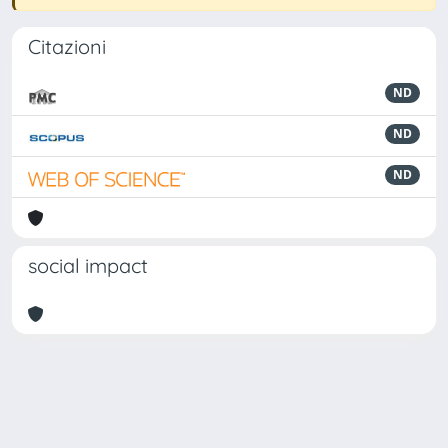
Citazioni
ND
ND
ND
social impact