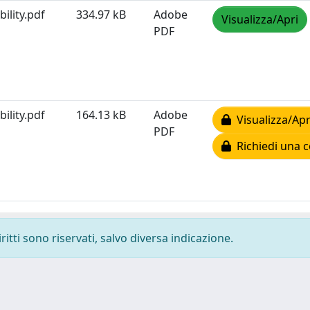
ility.pdf
334.97 kB
Adobe
Visualizza/Apri
PDF
ility.pdf
164.13 kB
Adobe
Visualizza/Apr
PDF
Richiedi una c
ritti sono riservati, salvo diversa indicazione.