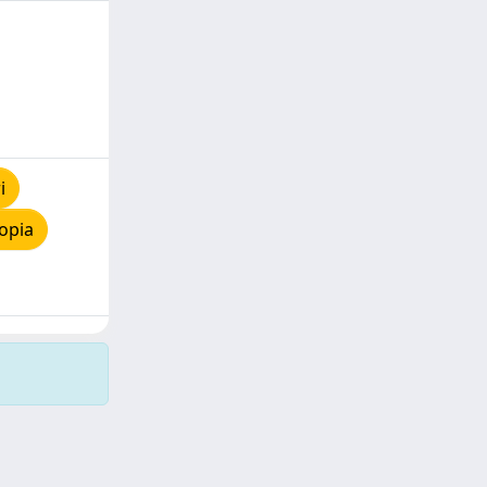
i
opia