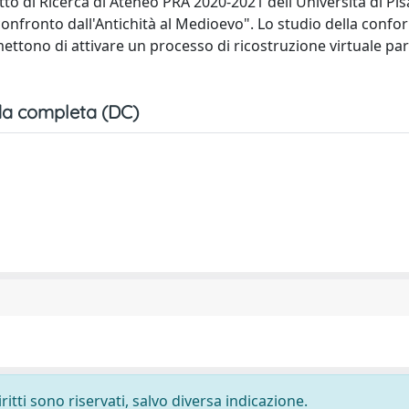
to di Ricerca di Ateneo PRA 2020-2021 dell'Università di Pis
 confronto dall'Antichità al Medioevo". Lo studio della conf
rmettono di attivare un processo di ricostruzione virtuale p
a completa (DC)
ritti sono riservati, salvo diversa indicazione.