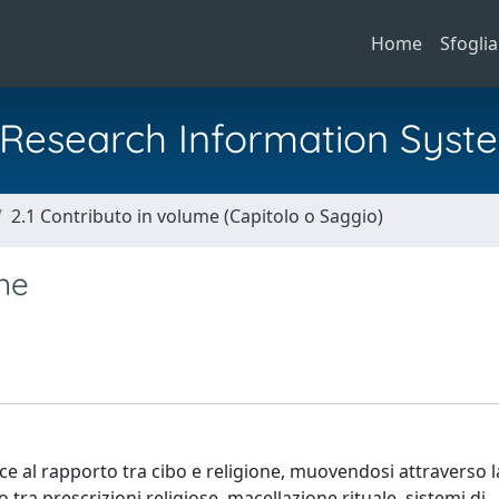
Home
Sfoglia
al Research Information Syst
2.1 Contributo in volume (Capitolo o Saggio)
one
sce al rapporto tra cibo e religione, muovendosi attraverso l
 tra prescrizioni religiose, macellazione rituale, sistemi di