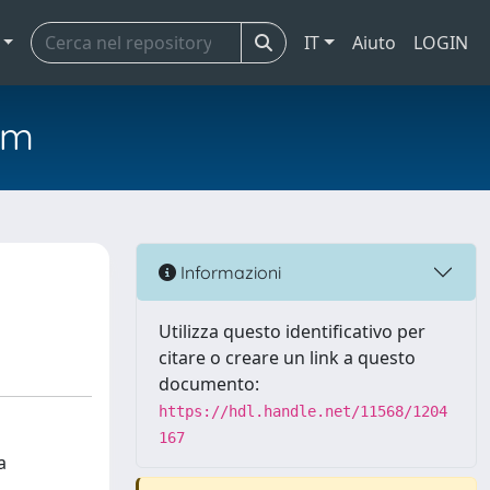
IT
Aiuto
LOGIN
em
Informazioni
Utilizza questo identificativo per
citare o creare un link a questo
documento:
https://hdl.handle.net/11568/1204
167
a