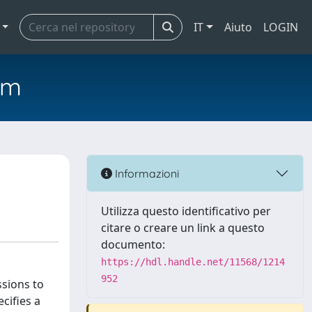
IT
Aiuto
LOGIN
em
Informazioni
Utilizza questo identificativo per
citare o creare un link a questo
documento:
https://hdl.handle.net/11568/1214
952
ssions to
cifies a