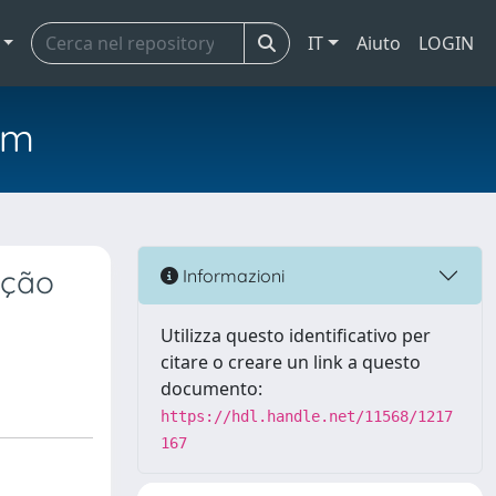
IT
Aiuto
LOGIN
em
ação
Informazioni
Utilizza questo identificativo per
citare o creare un link a questo
documento:
https://hdl.handle.net/11568/1217
167