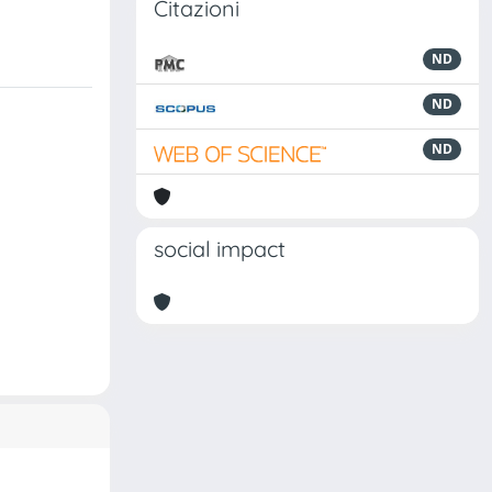
Citazioni
ND
ND
ND
social impact