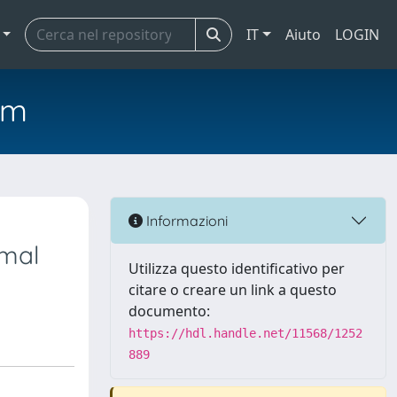
IT
Aiuto
LOGIN
em
Informazioni
rmal
Utilizza questo identificativo per
citare o creare un link a questo
documento:
https://hdl.handle.net/11568/1252
889