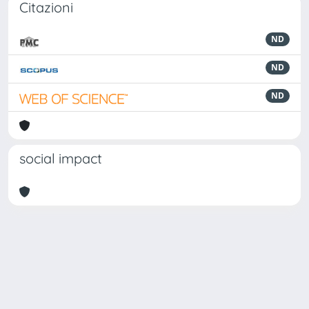
Citazioni
ND
ND
ND
social impact
Powered by
IRIS
-
about IRIS
-