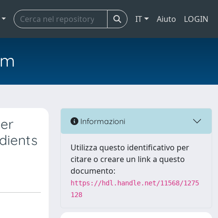
IT
Aiuto
LOGIN
em
mer
Informazioni
dients
Utilizza questo identificativo per
citare o creare un link a questo
documento:
https://hdl.handle.net/11568/1275
128