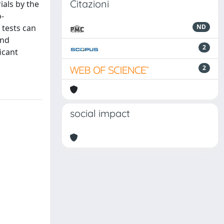
Citazioni
ials by the
o-
 tests can
ND
and
2
icant
2
social impact