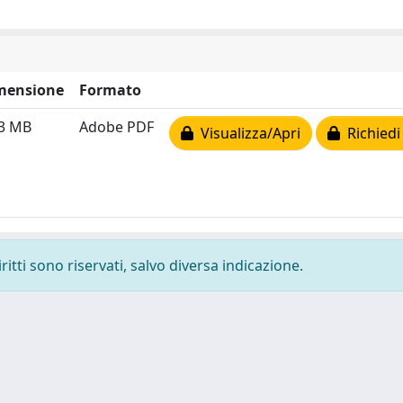
mensione
Formato
83 MB
Adobe PDF
Visualizza/Apri
Richiedi
ritti sono riservati, salvo diversa indicazione.