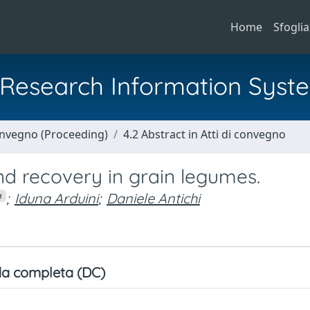
Home
Sfoglia
al Research Information Syst
Convegno (Proceeding)
4.2 Abstract in Atti di convegno
d recovery in grain legumes.
;
Iduna Arduini
;
Daniele Antichi
n
a completa (DC)