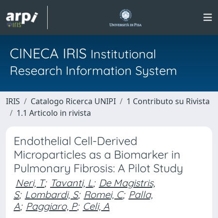
CINECA IRIS
Institutional
Research Information System
IRIS
Catalogo Ricerca UNIPI
1 Contributo su Rivista
1.1 Articolo in rivista
Endothelial Cell-Derived
Microparticles as a Biomarker in
Pulmonary Fibrosis: A Pilot Study
Neri, T
;
Tavanti, L
;
De Magistris,
S
;
Lombardi, S
;
Romei, C
;
Palla,
A
;
Paggiaro, P
;
Celi, A