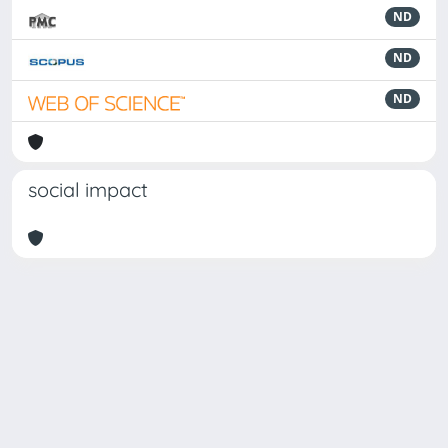
ND
ND
ND
social impact
Powered by
IRIS
-
about IRIS
-
Utilizzo dei cookie
Copyright © 2026