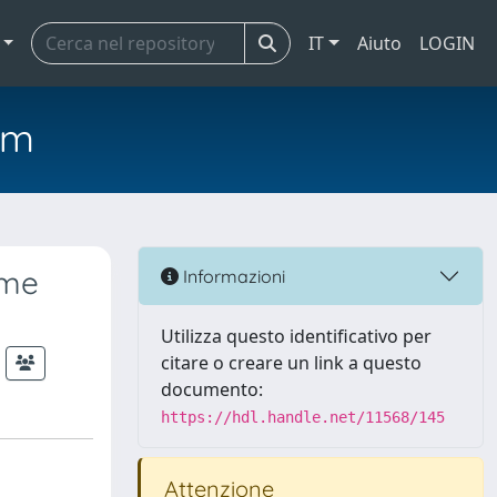
IT
Aiuto
LOGIN
em
ime
Informazioni
Utilizza questo identificativo per
citare o creare un link a questo
documento:
https://hdl.handle.net/11568/145
Attenzione