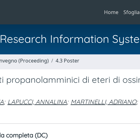
Home
Sfoglia
al Research Information Syst
Convegno (Proceeding)
4.3 Poster
ti propanolamminici di eteri di oss
CA
;
LAPUCCI, ANNALINA
;
MARTINELLI, ADRIANO
;
a completa (DC)